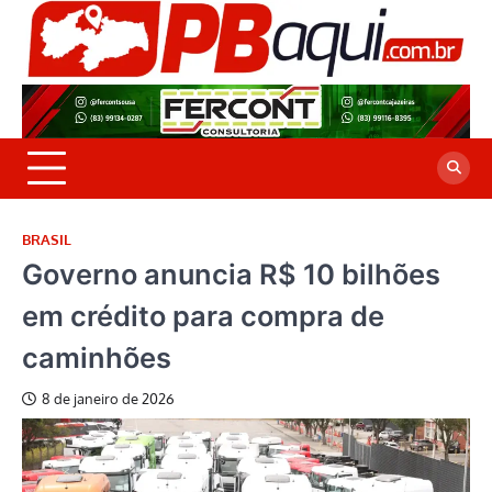
Skip
to
P
Jor
content
co
A
cre
é a
BRASIL
Governo anuncia R$ 10 bilhões
em crédito para compra de
caminhões
8 de janeiro de 2026