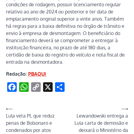
condições de rodagem, possuir licenciamento regular
relativo ao ano de 2024 ou posterior e ter data de
emplacamento original superior a vinte anos. Também
há regras para a baixa definitiva no órgão de trânsito e
envio à empresa de desmontagem. O beneficiário do
financiamento deverá se comprometer a entregar à
instituição financeira, no prazo de até 180 dias, a
certidão de baixa do registro do veículo e nota fiscal de
entrada na desmontadora.
Redação:
PBAQUI
Facebook
WhatsApp
Copy
X
Share
Link
Navegação
⟵
⟶
Lula veta PL que reduz
Lewandowski entrega a
de
penas de Bolsonaro e
Lula carta de demissão e
Post
condenados por atos
deixará o Ministério da