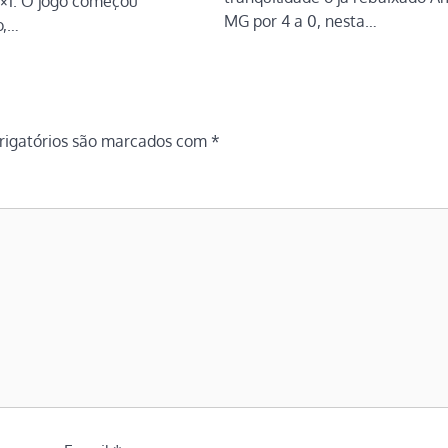
2×1. O jogo começou
MG por 4 a 0, nesta…
o,…
igatórios são marcados com
*