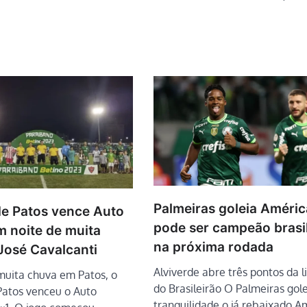
Palmeiras goleia Améri
de Patos vence Auto
pode ser campeão brasi
m noite de muita
na próxima rodada
José Cavalcanti
Alviverde abre três pontos da 
muita chuva em Patos, o
do Brasileirão O Palmeiras go
Patos venceu o Auto
tranquilidade o já rebaixado A