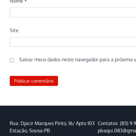
Nome
*
Site
Salvar meus dados neste navegador para a próxima 
Rua: Djacir Marques Pinto, 16/ Apto 103
Contatos: (83) 9.
Estação, Sousa-PB
pbaqui.083@gma