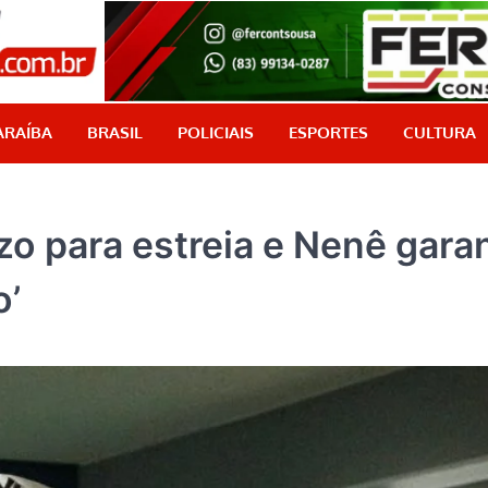
PB Aqui
Jornalismo com credibilidade, é aqui!
ARAÍBA
BRASIL
POLICIAIS
ESPORTES
CULTURA
o para estreia e Nenê gara
o’