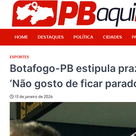
Skip
to
content
HOME
DESTAQUES
POLÍTICA
CIDADES
P
ESPORTES
Botafogo-PB estipula praz
‘Não gosto de ficar parad
13 de janeiro de 2026