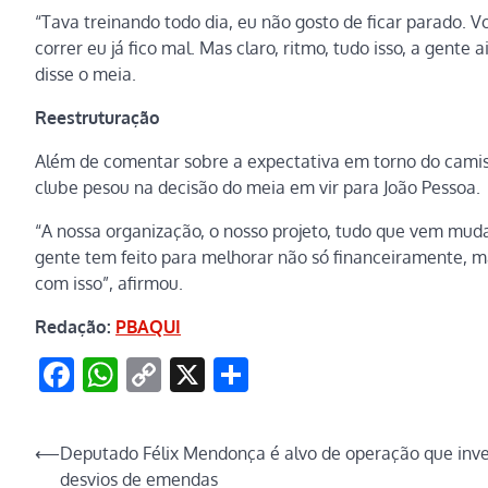
“Tava treinando todo dia, eu não gosto de ficar parado. 
correr eu já fico mal. Mas claro, ritmo, tudo isso, a gente 
disse o meia.
Reestruturação
Além de comentar sobre a expectativa em torno do camis
clube pesou na decisão do meia em vir para João Pessoa.
“A nossa organização, o nosso projeto, tudo que vem mud
gente tem feito para melhorar não só financeiramente, m
com isso”, afirmou.
Redação:
PBAQUI
Facebook
WhatsApp
Copy
X
Share
Link
Navegação
⟵
Deputado Félix Mendonça é alvo de operação que inve
desvios de emendas