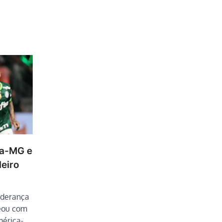
ca-MG e
leiro
liderança
leou com
mérica-