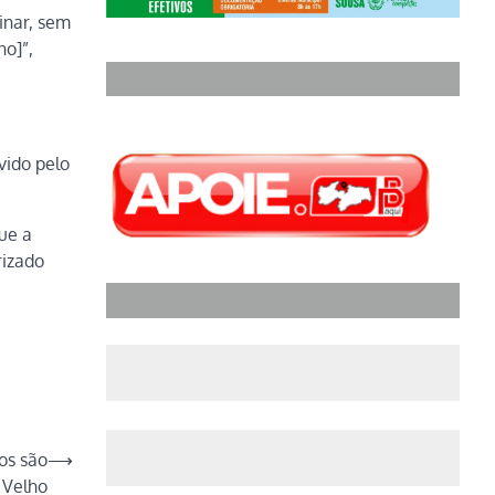
inar, sem
no]”,
vido pelo
ue a
rizado
os são
⟶
 Velho