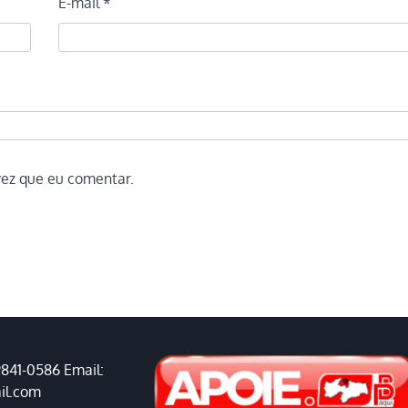
E-mail
*
vez que eu comentar.
9841-0586 Email:
il.com