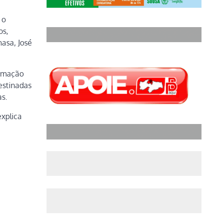
 o
os,
asa, José
irmação
destinadas
as.
explica