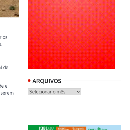
rios
.
l de
ARQUIVOS
de e
ARQUIVOS
a serem