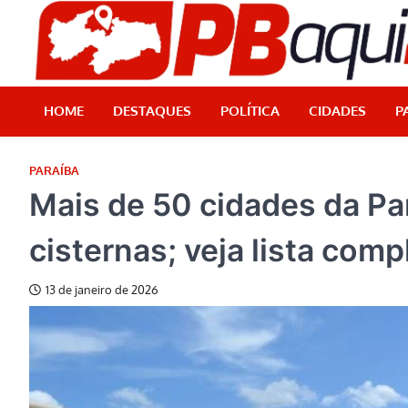
Skip
to
content
HOME
DESTAQUES
POLÍTICA
CIDADES
P
PARAÍBA
Mais de 50 cidades da Pa
cisternas; veja lista comp
13 de janeiro de 2026