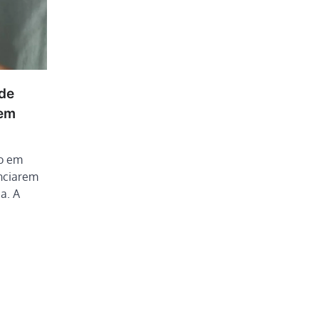
 de
 em
so em
unciarem
a. A