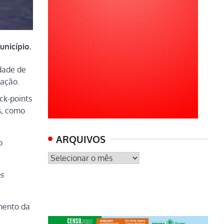
nicípio.
idade de
lação.
ck-points
s, como
ARQUIVOS
o
ARQUIVOS
s
imento da