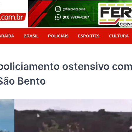
PB Aqui
Jornalismo com credibilidade, é aqui!
ARAÍBA
BRASIL
POLICIAIS
ESPORTES
CULTURA
ca policiamento ostensivo co
São Bento