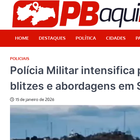
Skip
to
content
HOME
DESTAQUES
POLÍTICA
CIDADES
P
POLICIAIS
Polícia Militar intensifi
blitzes e abordagens em 
15 de janeiro de 2026