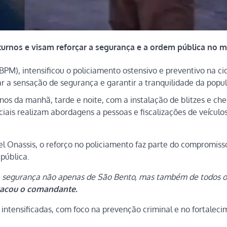
urnos e visam reforçar a segurança e a ordem pública no mu
º BPM), intensificou o policiamento ostensivo e preventivo na c
r a sensação de segurança e garantir a tranquilidade da popu
nos da manhã, tarde e noite, com a instalação de blitzes e che
ciais realizam abordagens a pessoas e fiscalizações de veículo
 Onassis, o reforço no policiamento faz parte do compromiss
pública.
ela segurança não apenas de São Bento, mas também de todos o
acou o comandante.
 intensificadas, com foco na prevenção criminal e no fortalec