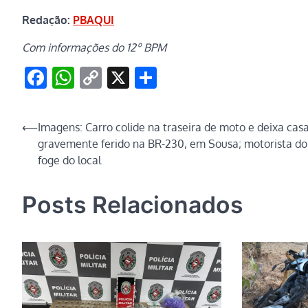
Redação:
PBAQUI
Com informações do 12º BPM
Facebook
WhatsApp
Copy
X
Share
Link
Navegação
⟵
Imagens: Carro colide na traseira de moto e deixa casa
gravemente ferido na BR-230, em Sousa; motorista do
de
foge do local
Post
Posts Relacionados