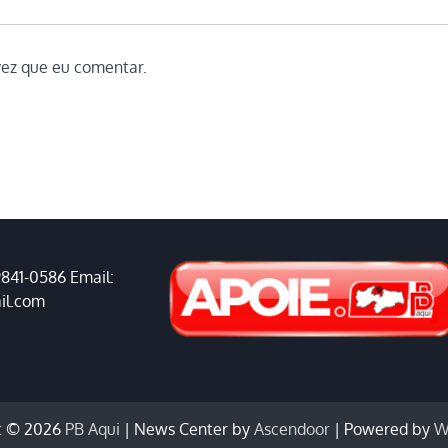
vez que eu comentar.
9841-0586 Email:
il.com
t © 2026
PB Aqui
| News Center by
Ascendoor
| Powered by
W