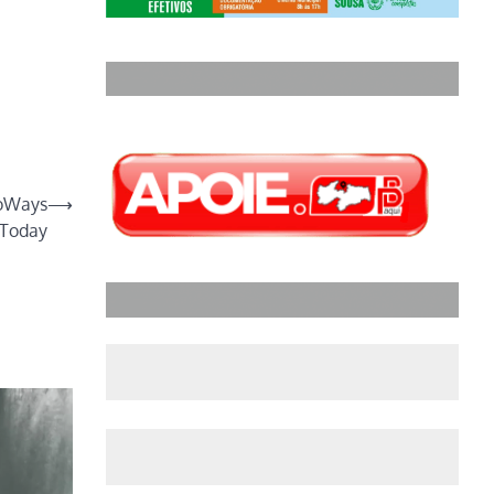
noWays
⟶
Today