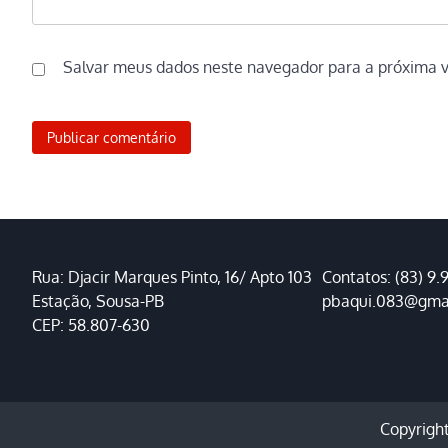
Salvar meus dados neste navegador para a próxima 
Rua: Djacir Marques Pinto, 16/ Apto 103
Contatos: (83) 9.
Estação, Sousa-PB
pbaqui.083@gma
CEP: 58.807-630
Copyrigh