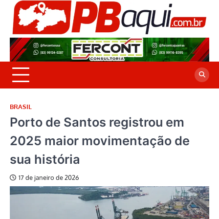
Skip
to
P
Jor
content
co
A
cre
é a
BRASIL
Porto de Santos registrou em
2025 maior movimentação de
sua história
17 de janeiro de 2026