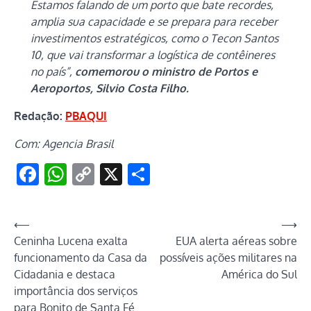
Estamos falando de um porto que bate recordes,
amplia sua capacidade e se prepara para receber
investimentos estratégicos, como o Tecon Santos
10, que vai transformar a logística de contêineres
no país”,
comemorou o ministro de Portos e
Aeroportos, Silvio Costa Filho.
Redação:
PBAQUI
Com: Agencia Brasil
Facebook
WhatsApp
Copy
X
Share
Link
Navegação
⟵
⟶
Ceninha Lucena exalta
EUA alerta aéreas sobre
de
funcionamento da Casa da
possíveis ações militares na
Post
Cidadania e destaca
América do Sul
importância dos serviços
para Bonito de Santa Fé