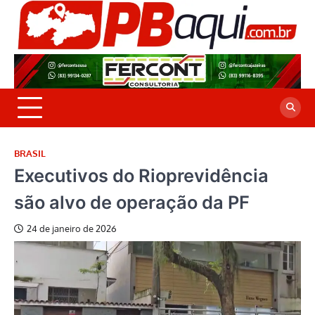
Skip
to
P
Jor
content
co
A
cre
é a
BRASIL
Executivos do Rioprevidência
são alvo de operação da PF
24 de janeiro de 2026