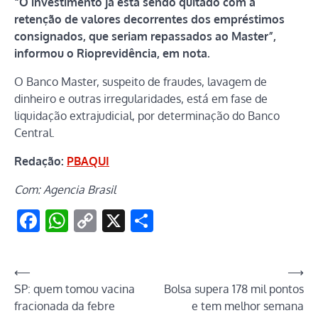
“O investimento já está sendo quitado com a
retenção de valores decorrentes dos empréstimos
consignados, que seriam repassados ao Master”,
informou o Rioprevidência, em nota.
O Banco Master, suspeito de fraudes, lavagem de
dinheiro e outras irregularidades, está em fase de
liquidação extrajudicial, por determinação do Banco
Central.
Redação:
PBAQUI
Com: Agencia Brasil
Facebook
WhatsApp
Copy
X
Share
Link
Navegação
⟵
⟶
SP: quem tomou vacina
Bolsa supera 178 mil pontos
de
fracionada da febre
e tem melhor semana
Post