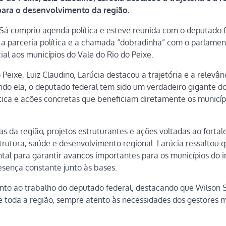
para o desenvolvimento da região.
 Sá cumpriu agenda política e esteve reunida com o deputado 
 a parceria política e a chamada “dobradinha” com o parlame
al aos municípios do Vale do Rio do Peixe.
eixe, Luiz Claudino, Larúcia destacou a trajetória e a relevân
do ela, o deputado federal tem sido um verdadeiro gigante do
tica e ações concretas que beneficiam diretamente os municíp
s da região, projetos estruturantes e ações voltadas ao forta
strutura, saúde e desenvolvimento regional. Larúcia ressaltou 
l para garantir avanços importantes para os municípios do in
esença constante junto às bases.
nto ao trabalho do deputado federal, destacando que Wilson 
de toda a região, sempre atento às necessidades dos gestores 