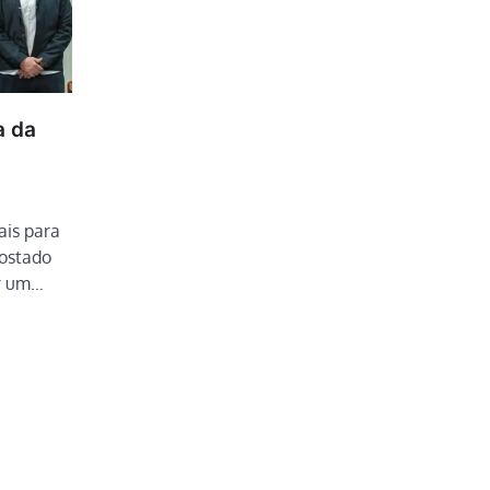
a da
ais para
postado
ar um…