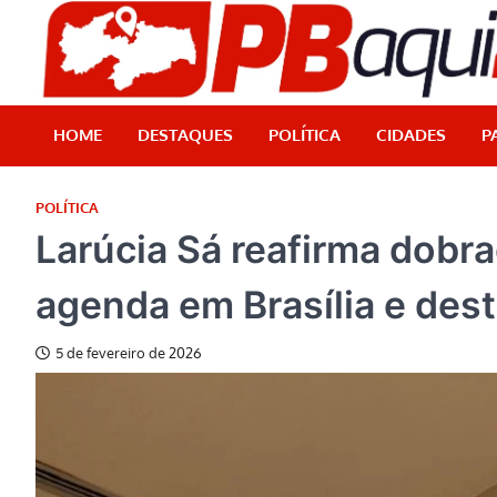
Skip
to
content
HOME
DESTAQUES
POLÍTICA
CIDADES
P
POLÍTICA
Larúcia Sá reafirma dobr
agenda em Brasília e dest
5 de fevereiro de 2026