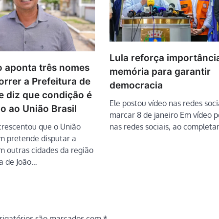
Lula reforça importânci
o aponta três nomes
memória para garantir
rrer a Prefeitura de
democracia
e diz que condição é
Ele postou vídeo nas redes soci
do ao União Brasil
marcar 8 de janeiro Em vídeo 
crescentou que o União
nas redes sociais, ao complet
m pretende disputar a
m outras cidades da região
a de João…
igatórios são marcados com
*