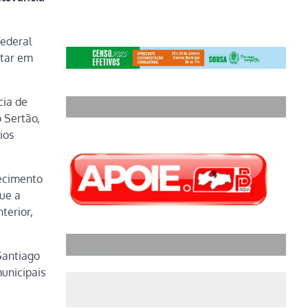
federal
ntar em
cia de
 Sertão,
ios
lecimento
que a
terior,
Santiago
municipais