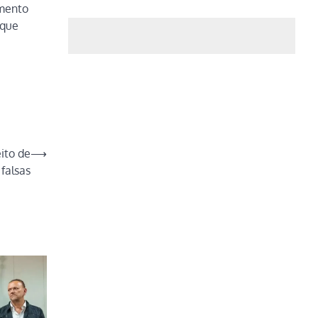
imento
 que
ito de
⟶
falsas