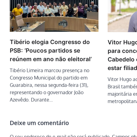
Tibério elogia Congresso do
Vitor Hug
PSB: ‘Poucos partidos se
para conco
reúnem em ano não eleitoral’
Cabedelo 
estar filia
Tibério Limeira marcou presença no
Congresso Municipal do partido em
Vitor Hugo a
Guarabira, nessa segunda-feira (31),
Brasil també
representando o governador João
majoritária e
Azevêdo. Durante…
metropolitan
Deixe um comentário
O seu endereço de e-mail não será publicado.
Campos obr