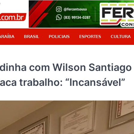
PB Aqui
Jornalismo com credibilidade, é aqui!
ARAÍBA
BRASIL
POLICIAIS
ESPORTES
CULTURA
adinha com Wilson Santiago
aca trabalho: “Incansável”