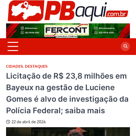
Skip
to
P
Jor
content
co
A
cre
é a
CIDADES
,
DESTAQUES
Licitação de R$ 23,8 milhões em
Bayeux na gestão de Luciene
Gomes é alvo de investigação da
Polícia Federal; saiba mais
22 de abril de 2026