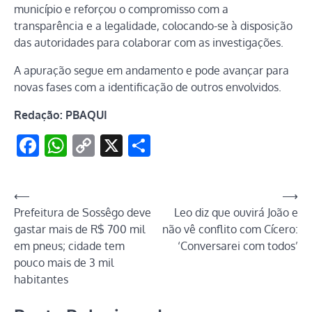
município e reforçou o compromisso com a
transparência e a legalidade, colocando-se à disposição
das autoridades para colaborar com as investigações.
A apuração segue em andamento e pode avançar para
novas fases com a identificação de outros envolvidos.
Redação: PBAQUI
Facebook
WhatsApp
Copy
X
Share
Link
Navegação
⟵
⟶
Prefeitura de Sossêgo deve
Leo diz que ouvirá João e
de
gastar mais de R$ 700 mil
não vê conflito com Cícero:
Post
em pneus; cidade tem
‘Conversarei com todos’
pouco mais de 3 mil
habitantes