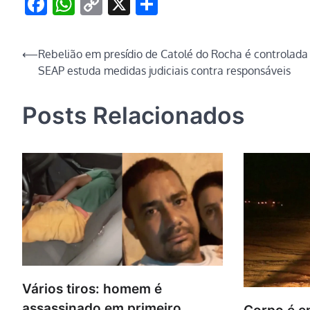
Facebook
WhatsApp
Copy
X
Share
Link
Navegação
⟵
Rebelião em presídio de Catolé do Rocha é controlada
SEAP estuda medidas judiciais contra responsáveis
de
Post
Posts Relacionados
Vários tiros: homem é
assassinado em primeiro