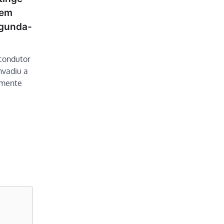
 em
egunda-
 condutor
nvadiu a
almente