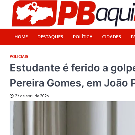
Skip
to
content
HOME
DESTAQUES
POLÍTICA
CIDADES
P
POLICIAIS
Estudante é ferido a golp
Pereira Gomes, em João 
27 de abril de 2026