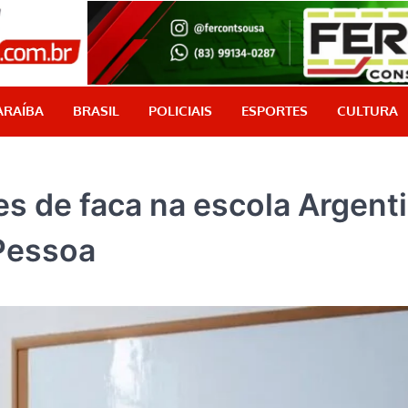
PB Aqui
Jornalismo com credibilidade, é aqui!
ARAÍBA
BRASIL
POLICIAIS
ESPORTES
CULTURA
es de faca na escola Argent
Pessoa