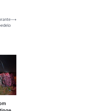
urante
⟶
bedelo
com
atinge