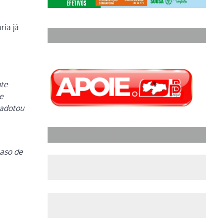
ria já
te
e
 adotou
caso de