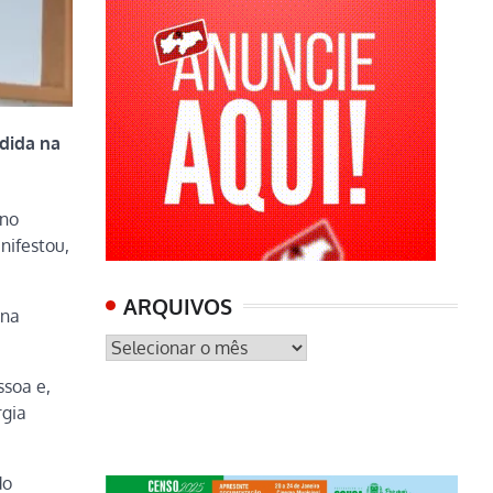
ndida na
 no
nifestou,
ARQUIVOS
 na
ARQUIVOS
ssoa e,
rgia
do