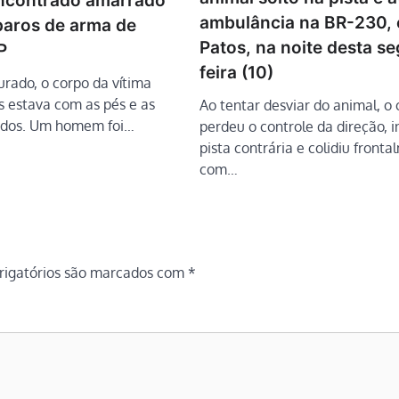
ncontrado amarrado
ambulância na BR-230,
paros de arma de
Patos, na noite desta s
P
feira (10)
rado, o corpo da vítima
s estava com as pés e as
Ao tentar desviar do animal, o
dos. Um homem foi…
perdeu o controle da direção, i
pista contrária e colidiu front
com…
igatórios são marcados com
*