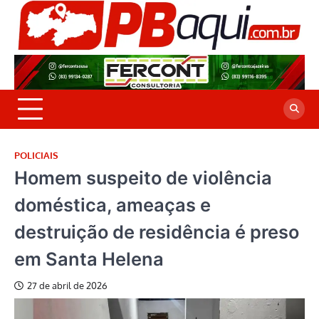
Skip
to
P
Jor
content
co
A
cre
é a
POLICIAIS
Homem suspeito de violência
doméstica, ameaças e
destruição de residência é preso
em Santa Helena
27 de abril de 2026