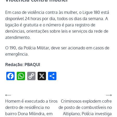
Em caso de violência contra às mulher, o Ligue 180 está
disponível 24 horas por dia, todos os dias da semana. A
ligação é gratuita e o número é para registro de
denúncias, orientações sobre leis e serviços da rede de
atendimento.
O 190, da Polícia Militar, deve ser acionado em casos de
emergência.
Redação: PBAQUI
Facebook
WhatsApp
Copy
X
Share
Link
Navegação
⟵
⟶
Homem é executado a tiros
Criminosos explodem cofre
de
dentro de residência no
de posto de combustíveis no
Post
bairro Dona Milindra, em
Altiplano; Polícia investiga