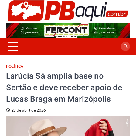
Skip
to
P
Jor
content
co
A
cre
é a
POLÍTICA
Larúcia Sá amplia base no
Sertão e deve receber apoio de
Lucas Braga em Marizópolis
27 de abril de 2026