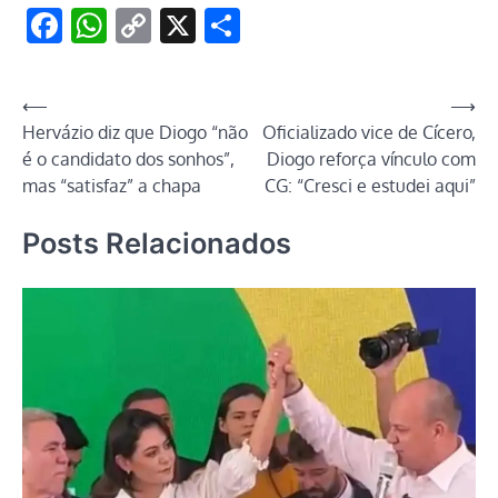
Facebook
WhatsApp
Copy
X
Share
Link
Navegação
⟵
⟶
Hervázio diz que Diogo “não
Oficializado vice de Cícero,
de
é o candidato dos sonhos”,
Diogo reforça vínculo com
Post
mas “satisfaz” a chapa
CG: “Cresci e estudei aqui”
Posts Relacionados