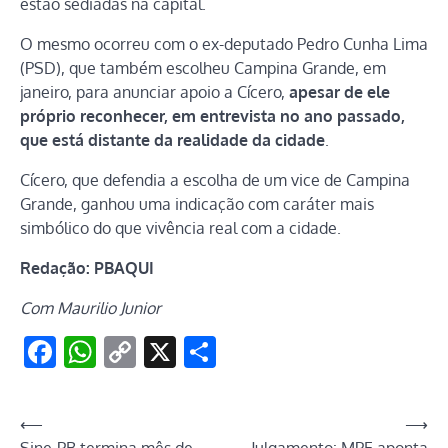
estão sediadas na capital.
O mesmo ocorreu com o ex-deputado Pedro Cunha Lima
(PSD), que também escolheu Campina Grande, em
janeiro, para anunciar apoio a Cícero,
apesar de
e
le
próprio reconhecer, em entrevista no ano passado,
que está distante da realidade da cidade
.
Cícero, que defendia a escolha de um vice de Campina
Grande, ganhou uma indicação com caráter mais
simbólico do que vivência real com a cidade.
Redação: PBAQUI
Com Maurilio Junior
Facebook
WhatsApp
Copy
X
Share
Link
Navegação
⟵
⟶