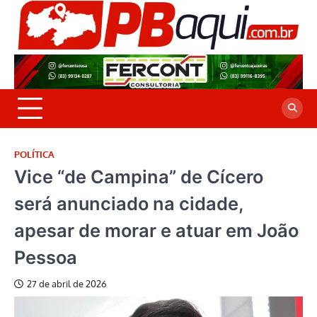
Skip
to
P
Jor
content
co
A
cre
é a
POLÍTICA
Vice “de Campina” de Cícero
será anunciado na cidade,
apesar de morar e atuar em João
Pessoa
27 de abril de 2026