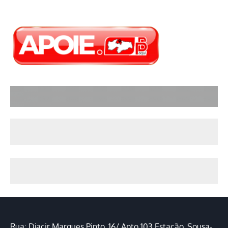
Rua: Djacir Marques Pinto, 16/ Apto 103 Estação, Sousa-