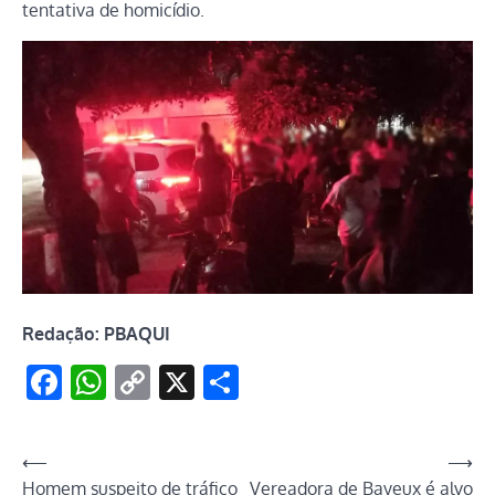
tentativa de homicídio.
Redação: PBAQUI
Facebook
WhatsApp
Copy
X
Share
Link
Navegação
⟵
⟶
Homem suspeito de tráfico
Vereadora de Bayeux é alvo