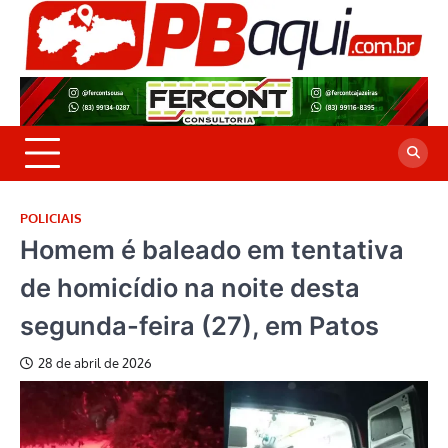
Skip
to
P
Jor
content
co
A
cre
é a
POLICIAIS
Homem é baleado em tentativa
de homicídio na noite desta
segunda-feira (27), em Patos
28 de abril de 2026