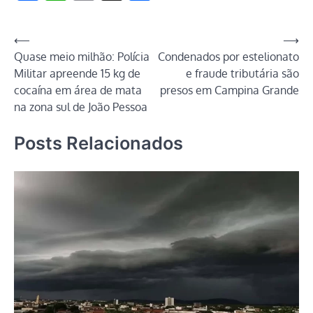
Link
Navegação
⟵
⟶
Quase meio milhão: Polícia
Condenados por estelionato
de
Militar apreende 15 kg de
e fraude tributária são
Post
cocaína em área de mata
presos em Campina Grande
na zona sul de João Pessoa
Posts Relacionados