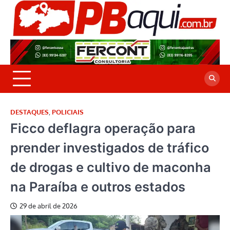
Skip
to
P
Jor
content
co
A
cre
é a
DESTAQUES
,
POLICIAIS
Ficco deflagra operação para
prender investigados de tráfico
de drogas e cultivo de maconha
na Paraíba e outros estados
29 de abril de 2026