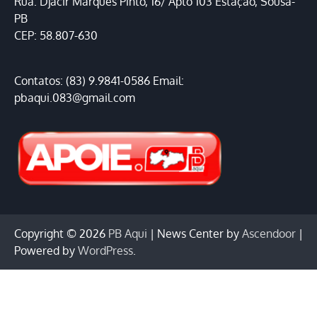
Rua: Djacir Marques Pinto, 16/ Apto 103 Estação, Sousa-
PB
CEP: 58.807-630
Contatos: (83) 9.9841-0586 Email:
pbaqui.083@gmail.com
Copyright © 2026
PB Aqui
| News Center by
Ascendoor
|
Powered by
WordPress
.