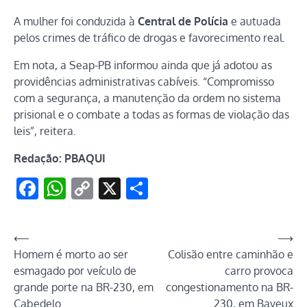
A mulher foi conduzida à
Central de Polícia
e autuada
pelos crimes de tráfico de drogas e favorecimento real.
Em nota, a Seap-PB informou ainda que já adotou as
providências administrativas cabíveis. “Compromisso
com a segurança, a manutenção da ordem no sistema
prisional e o combate a todas as formas de violação das
leis”, reitera.
Redação: PBAQUI
Facebook
WhatsApp
Copy
X
Share
Link
Navegação
⟵
⟶
Homem é morto ao ser
Colisão entre caminhão e
de
esmagado por veículo de
carro provoca
Post
grande porte na BR-230, em
congestionamento na BR-
Cabedelo
230, em Bayeux