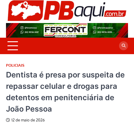
Skip
to
P
Jor
content
co
A
cre
é a
POLICIAIS
Dentista é presa por suspeita de
repassar celular e drogas para
detentos em penitenciária de
João Pessoa
12 de maio de 2026