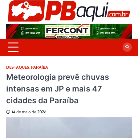
Skip
to
P
Jor
content
co
A
cre
é a
DESTAQUES
,
PARAÍBA
Meteorologia prevê chuvas
intensas em JP e mais 47
cidades da Paraíba
14 de maio de 2026