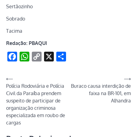
Sertãozinho
Sobrado
Tacima
Redação: PBAQUI
Facebook
WhatsApp
Copy
X
Share
Link
Navegação
⟵
⟶
Polícia Rodoviária e Polícia
Buraco causa interdição de
de
Civil da Paraíba prendem
faixa na BR-101, em
Post
suspeito de participar de
Alhandra
organização criminosa
especializada em roubo de
cargas