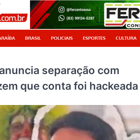
PB Aqui
Jornalismo com credibilidade, é aqui!
ARAÍBA
BRASIL
POLICIAIS
ESPORTES
CULTURA
a anuncia separação com
zem que conta foi hackeada