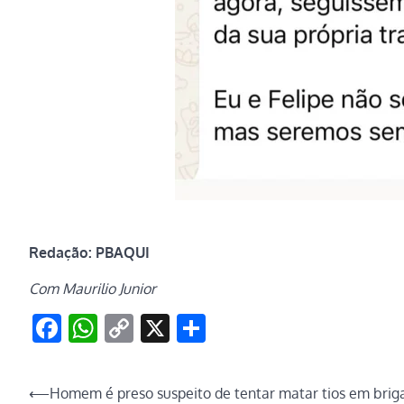
Redação: PBAQUI
Com Maurilio Junior
Facebook
WhatsApp
Copy
X
Share
Link
Navegação
⟵
Homem é preso suspeito de tentar matar tios em brig