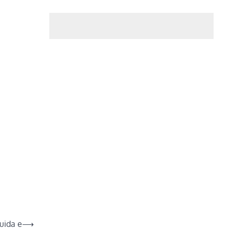
uida e
⟶