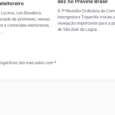
dez no Previne Brasil
leitoreiro
A 7ª Reunião Ordinária da Com
e Lucena, Leo Bandeira,
Intergestora Tripartite trouxe
usado de promover, nessas
revelação importante para a p
ios e conteúdos eleitoreiros.
de São José da Lagoa…
e…
igatórios são marcados com
*