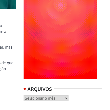
do
am a
al, mas
o de que
ção.
ARQUIVOS
ARQUIVOS