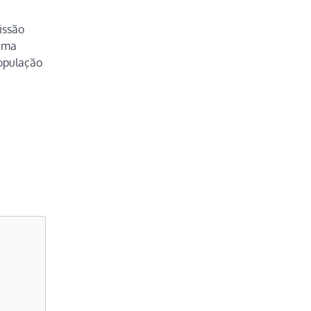
issão
 uma
opulação