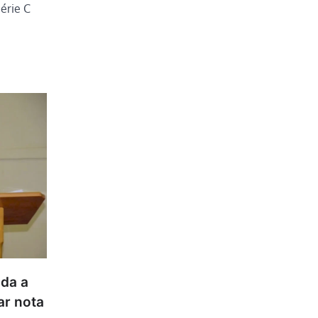
érie C
da a
ar nota