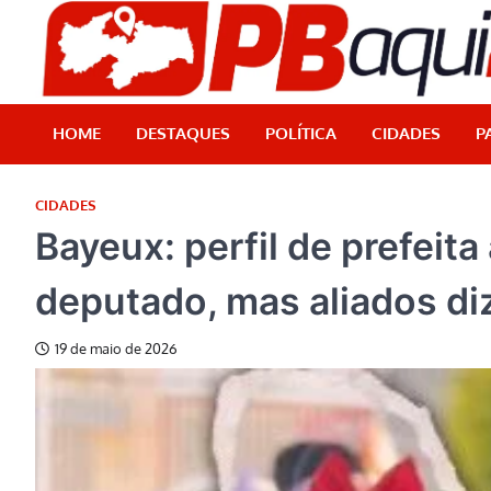
Skip
to
content
HOME
DESTAQUES
POLÍTICA
CIDADES
P
CIDADES
Bayeux: perfil de prefeit
deputado, mas aliados di
19 de maio de 2026