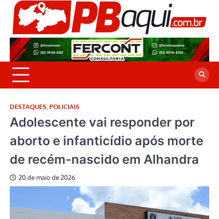
Skip
to
P
Jor
content
co
A
cre
é a
DESTAQUES
,
POLICIAIS
Adolescente vai responder por
aborto e infanticídio após morte
de recém-nascido em Alhandra
20 de maio de 2026