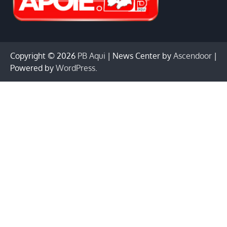
Copyright © 2026
PB Aqui
| News Center by
Ascendoor
|
Powered by
WordPress
.