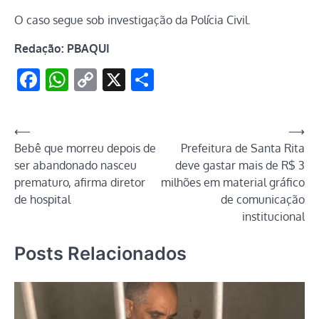
O caso segue sob investigação da Polícia Civil.
Redação: PBAQUI
Facebook
WhatsApp
Copy
X
Share
Link
Navegação
⟵
⟶
Bebê que morreu depois de
Prefeitura de Santa Rita
de
ser abandonado nasceu
deve gastar mais de R$ 3
Post
prematuro, afirma diretor
milhões em material gráfico
de hospital
de comunicação
institucional
Posts Relacionados