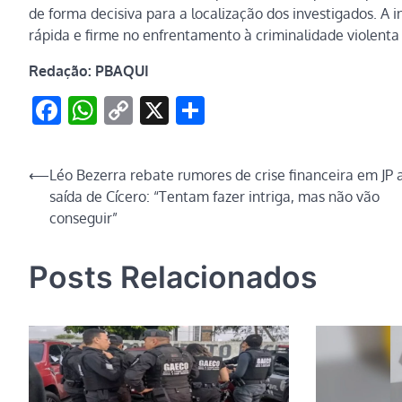
de forma decisiva para a localização dos investigados. A
rápida e firme no enfrentamento à criminalidade violenta
Redação: PBAQUI
Facebook
WhatsApp
Copy
X
Share
Link
Navegação
⟵
Léo Bezerra rebate rumores de crise financeira em JP 
saída de Cícero: “Tentam fazer intriga, mas não vão
de
conseguir”
Post
Posts Relacionados