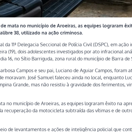
 de mata no município de Aroeiras, as equipes lograram êxi
libre 38, utilizado na ação criminosa.
ial da 11ª Delegacia Seccional de Polícia Civil (DSPC), em ação 
eira (19), dois adolescentes investigados por ato infracional an
o dia 16, no Sítio Barriguda, zona rural do município de Barra de
Barbosa Campos e seu pai, Luciano de Aguiar Campos, foram a
nde moravam. José Samuel faleceu ainda no local, enquanto Luc
pina Grande, mas não resistiu à gravidade dos ferimentos, vi
ta no município de Aroeiras, as equipes lograram êxito na ap
 da recuperação da motocicleta subtraída das vítimas e de outr
io de levantamentos e ações de inteligência policial que con