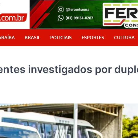
PB Aqui
Jornalismo com credibilidade, é aqui!
ARAÍBA
BRASIL
POLICIAIS
ESPORTES
CULTURA
entes investigados por dupl