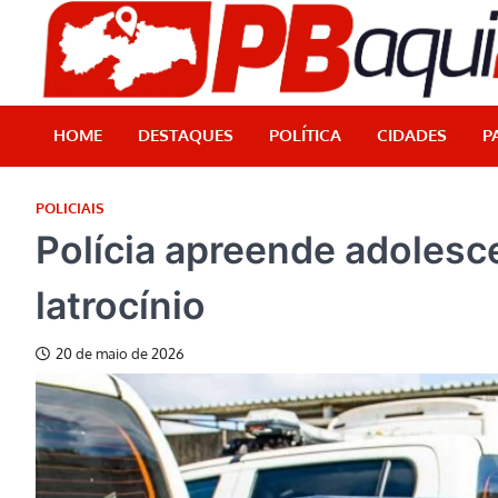
Skip
to
content
HOME
DESTAQUES
POLÍTICA
CIDADES
P
POLICIAIS
Polícia apreende adolesc
latrocínio
20 de maio de 2026