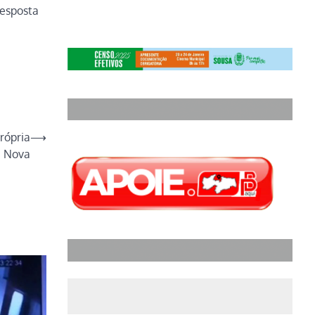
resposta
rópria
⟶
a Nova