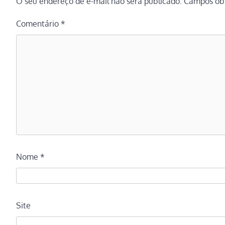
O seu endereço de e-mail não será publicado.
Campos obr
Comentário
*
Nome
*
Site