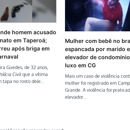
rende homem acusado
inato em Taperoá;
Mulher com bebê no br
rreu após briga em
espancada por marido 
arnaval
elevador de condomínio
luxo em CG
ira Guedes, de 32 anos,
olícia Civil que a vítima
Mais um caso de violência cont
m tapa no rosto dele…
mulher foi registrado em Camp
Grande. A violência foi pratic
elevador…