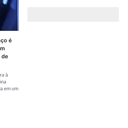
aço é
em
 de
ra à
ina
ada em um