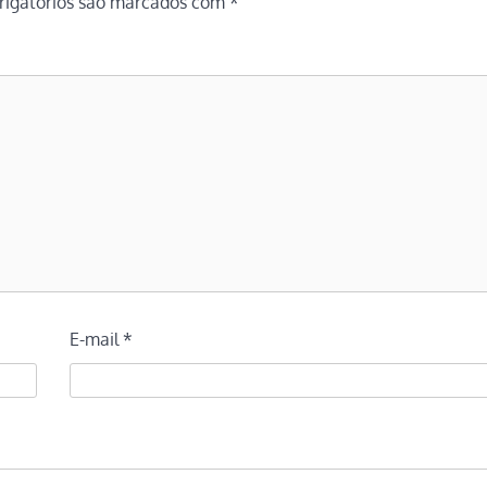
igatórios são marcados com
*
E-mail
*