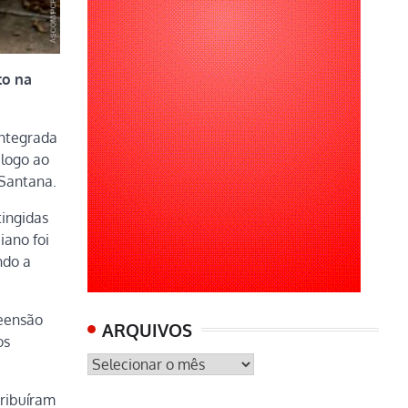
to na
integrada
álogo ao
 Santana.
tingidas
iano foi
ndo a
reensão
ARQUIVOS
os
ARQUIVOS
tribuíram