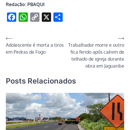
Redação: PBAQUI
Facebook
WhatsApp
Copy
X
Share
Link
Navegação
⟵
⟶
Adolescente é morta a tiros
Trabalhador morre e outro
de
em Pedras de Fogo
fica ferido após caírem de
Post
telhado de igreja durante
obra em Jaguaribe
Posts Relacionados