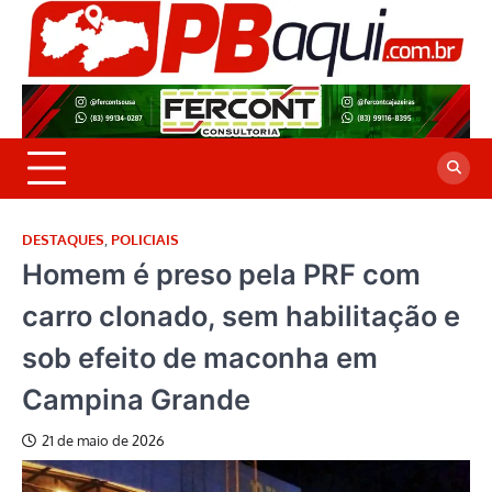
Skip
to
P
Jor
content
co
A
cre
é a
DESTAQUES
,
POLICIAIS
Homem é preso pela PRF com
carro clonado, sem habilitação e
sob efeito de maconha em
Campina Grande
21 de maio de 2026