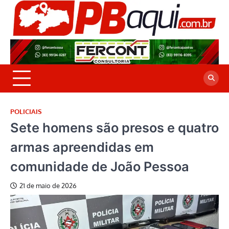
Skip
to
P
Jor
content
co
A
cre
é a
POLICIAIS
Sete homens são presos e quatro
armas apreendidas em
comunidade de João Pessoa
21 de maio de 2026