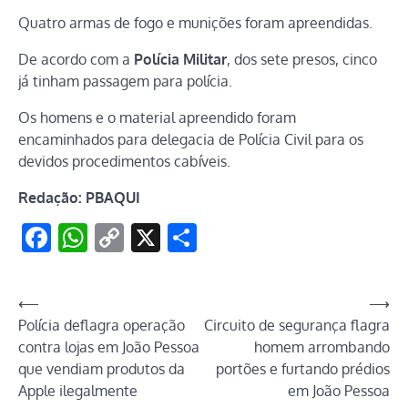
Quatro armas de fogo e munições foram apreendidas.
De acordo com a
Polícia Militar
, dos sete presos, cinco
já tinham passagem para polícia.
Os homens e o material apreendido foram
encaminhados para delegacia de Polícia Civil para os
devidos procedimentos cabíveis.
Redação: PBAQUI
Facebook
WhatsApp
Copy
X
Share
Link
Navegação
⟵
⟶
Polícia deflagra operação
Circuito de segurança flagra
de
contra lojas em João Pessoa
homem arrombando
Post
que vendiam produtos da
portões e furtando prédios
Apple ilegalmente
em João Pessoa