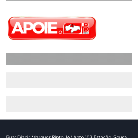
Rua: Djacir Marques Pinto, 16/ Apto 103 Estação, Sousa-