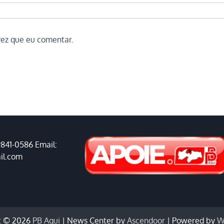
vez que eu comentar.
9841-0586 Email:
il.com
t © 2026
PB Aqui
| News Center by
Ascendoor
| Powered by
W