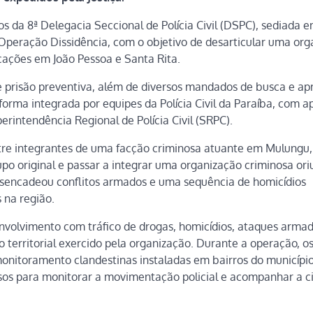
os da 8ª Delegacia Seccional de Polícia Civil (DSPC), sediada 
a Operação Dissidência, com o objetivo de desarticular uma or
cações em João Pessoa e Santa Rita.
 prisão preventiva, além de diversos mandados de busca e ap
 forma integrada por equipes da Polícia Civil da Paraíba, com a
rintendência Regional de Polícia Civil (SRPC).
ntre integrantes de uma facção criminosa atuante em Mulungu,
po original e passar a integrar uma organização criminosa or
desencadeou conflitos armados e uma sequência de homicídios
s na região.
nvolvimento com tráfico de drogas, homicídios, ataques armad
 territorial exercido pela organização. Durante a operação, os 
nitoramento clandestinas instaladas em bairros do municípi
sos para monitorar a movimentação policial e acompanhar a c