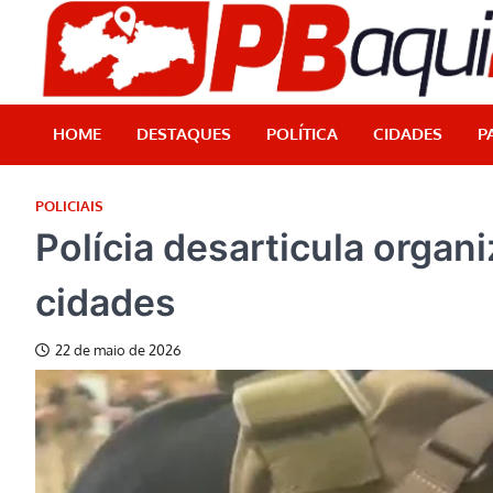
Skip
to
content
HOME
DESTAQUES
POLÍTICA
CIDADES
P
POLICIAIS
Polícia desarticula orga
cidades
22 de maio de 2026