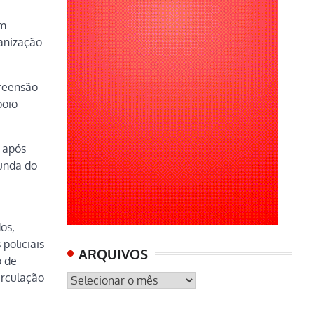
em
ganização
reensão
poio
 após
iunda do
os,
policiais
ARQUIVOS
o de
irculação
ARQUIVOS