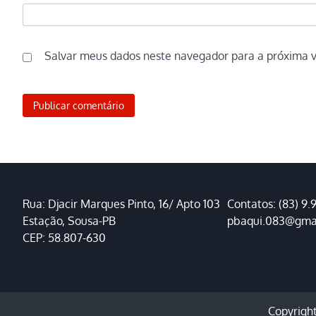
Salvar meus dados neste navegador para a próxima 
Rua: Djacir Marques Pinto, 16/ Apto 103
Contatos: (83) 9.
Estação, Sousa-PB
pbaqui.083@gma
CEP: 58.807-630
Copyrigh