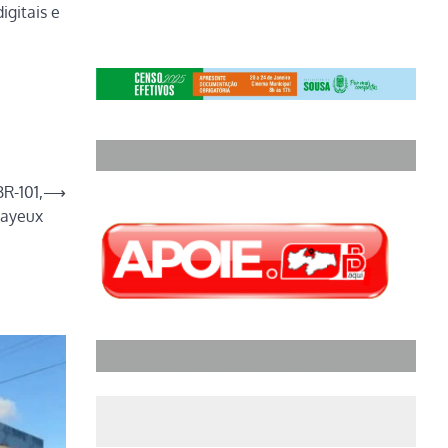
igitais e
R-101,
⟶
ayeux