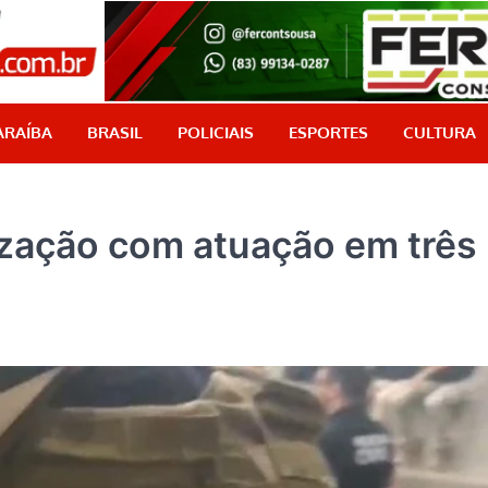
PB Aqui
Jornalismo com credibilidade, é aqui!
ARAÍBA
BRASIL
POLICIAIS
ESPORTES
CULTURA
nização com atuação em três