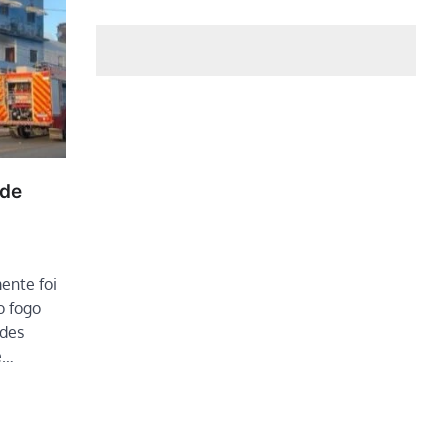
 de
ente foi
o fogo
des
e…