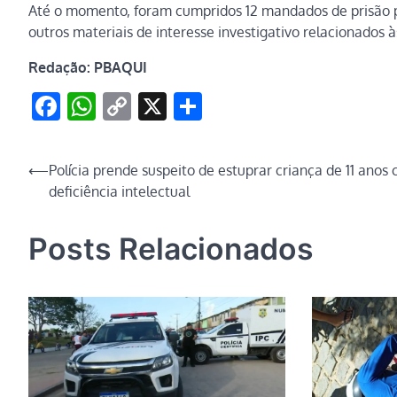
Até o momento, foram cumpridos 12 mandados de prisão pr
outros materiais de interesse investigativo relacionados à
Redação: PBAQUI
Facebook
WhatsApp
Copy
X
Share
Link
Navegação
⟵
Polícia prende suspeito de estuprar criança de 11 anos
deficiência intelectual
de
Post
Posts Relacionados