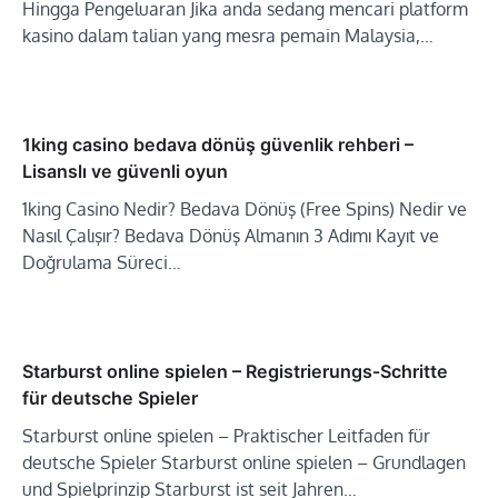
Hingga Pengeluaran Jika anda sedang mencari platform
kasino dalam talian yang mesra pemain Malaysia,…
1king casino bedava dönüş güvenlik rehberi –
Lisanslı ve güvenli oyun
1king Casino Nedir? Bedava Dönüş (Free Spins) Nedir ve
Nasıl Çalışır? Bedava Dönüş Almanın 3 Adımı Kayıt ve
Doğrulama Süreci…
Starburst online spielen – Registrierungs‑Schritte
für deutsche Spieler
Starburst online spielen – Praktischer Leitfaden für
deutsche Spieler Starburst online spielen – Grundlagen
und Spielprinzip Starburst ist seit Jahren…