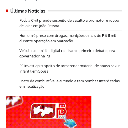
Últimas Notícias
Polícia Civil prende suspeito de assalto a promotor e roubo
de joias em João Pessoa
Homem é preso com drogas, munições e mais de R$ 11 mil
durante operação em Marcação
Veículos da mídia digital realizam o primeiro debate para
governador na PB
PF investiga suspeito de armazenar material de abuso sexual
infantil em Sousa
Posto de combustível é autuado e tem bombas interditadas
em fiscalização