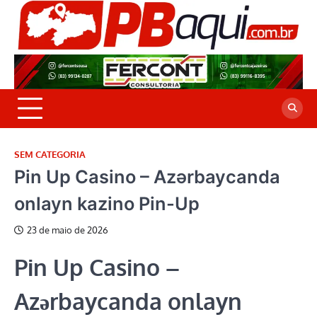
Skip
to
P
Jor
content
co
A
cre
é a
SEM CATEGORIA
Pin Up Casino – Azərbaycanda
onlayn kazino Pin-Up
23 de maio de 2026
Pin Up Casino –
Azərbaycanda onlayn