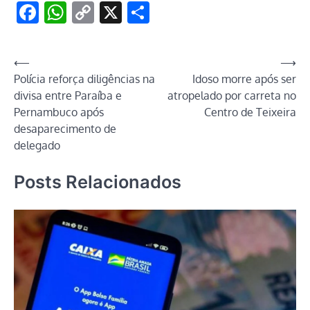
Facebook
WhatsApp
Copy
X
Share
Link
Navegação
⟵
⟶
Polícia reforça diligências na
Idoso morre após ser
de
divisa entre Paraíba e
atropelado por carreta no
Post
Pernambuco após
Centro de Teixeira
desaparecimento de
delegado
Posts Relacionados