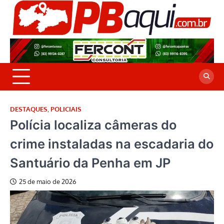
Skip
to
P
Jor
content
co
A
cre
é a
DESTAQUES
,
POLICIAIS
Polícia localiza câmeras do
crime instaladas na escadaria do
Santuário da Penha em JP
25 de maio de 2026