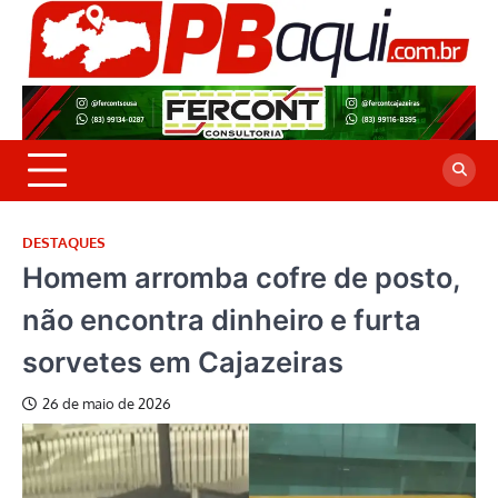
Skip
to
P
Jor
content
co
A
cre
é a
DESTAQUES
Homem arromba cofre de posto,
não encontra dinheiro e furta
sorvetes em Cajazeiras
26 de maio de 2026