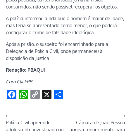
consumidos, não sendo possível recuperar os objetos.
A polícia informou ainda que o homem é maior de idade,
mas teria se apresentado como menor, o que poderá
configurar o crime de falsidade ideológica.
Após a prisão, o suspeito foi encaminhado para a
Delegacia de Polícia Civil, onde permaneceu à
disposição da Justiça.
Redação: PBAQUI
Com ClickPB
Facebook
WhatsApp
Copy
X
Share
Link
Navegação
⟵
⟶
Polícia Civil apreende
Câmara de João Pessoa
de
adolescente investigado por
aprova requerimento para