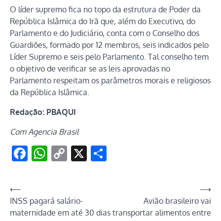
O líder supremo fica no topo da estrutura de Poder da
República Islâmica do Irã que, além do Executivo, do
Parlamento e do Judiciário, conta com o Conselho dos
Guardiões, formado por 12 membros, seis indicados pelo
Líder Supremo e seis pelo Parlamento. Tal conselho tem
o objetivo de verificar se as leis aprovadas no
Parlamento respeitam os parâmetros morais e religiosos
da República Islâmica.
Redação: PBAQUI
Com Agencia Brasil
Facebook
WhatsApp
Copy
X
Share
Link
Navegação
⟵
⟶
INSS pagará salário-
Avião brasileiro vai
de
maternidade em até 30 dias
transportar alimentos entre
Post