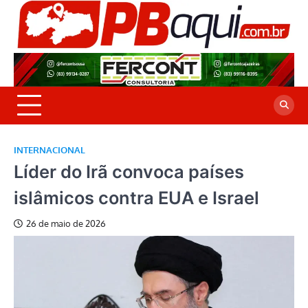
Skip
to
P
Jor
content
co
A
cre
é a
INTERNACIONAL
Líder do Irã convoca países
islâmicos contra EUA e Israel
26 de maio de 2026