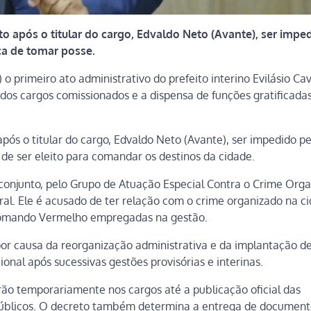
o após o titular do cargo, Edvaldo Neto (Avante), ser impe
ça de tomar posse.
 o primeiro ato administrativo do prefeito interino Evilásio Ca
os cargos comissionados e a dispensa de funções gratificada
ós o titular do cargo, Edvaldo Neto (Avante), ser impedido pel
s de ser eleito para comandar os destinos da cidade.
 conjunto, pelo Grupo de Atuação Especial Contra o Crime Org
eral. Ele é acusado de ter relação com o crime organizado na c
Comando Vermelho empregadas na gestão.
 por causa da reorganização administrativa e da implantação d
onal após sucessivas gestões provisórias e interinas.
ão temporariamente nos cargos até a publicação oficial das
s públicos. O decreto também determina a entrega de document