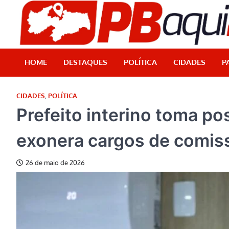
Skip
to
content
HOME
DESTAQUES
POLÍTICA
CIDADES
P
CIDADES
,
POLÍTICA
Prefeito interino toma p
exonera cargos de comis
26 de maio de 2026