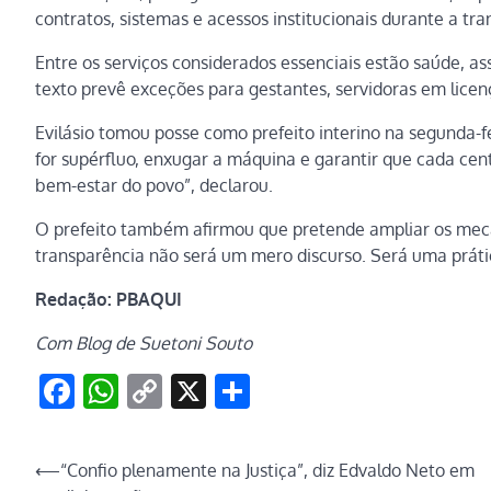
contratos, sistemas e acessos institucionais durante a tra
Entre os serviços considerados essenciais estão saúde, as
texto prevê exceções para gestantes, servidoras em licen
Evilásio tomou posse como prefeito interino na segunda-f
for supérfluo, enxugar a máquina e garantir que cada cen
bem-estar do povo”, declarou.
O prefeito também afirmou que pretende ampliar os mecan
transparência não será um mero discurso. Será uma prática
Redação: PBAQUI
Com Blog de Suetoni Souto
Facebook
WhatsApp
Copy
X
Share
Link
Navegação
⟵
“Confio plenamente na Justiça”, diz Edvaldo Neto em