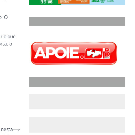
o. O
ar o que
rta: o
 nesta
⟶