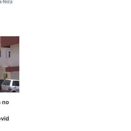
a-feira
 no
ovid