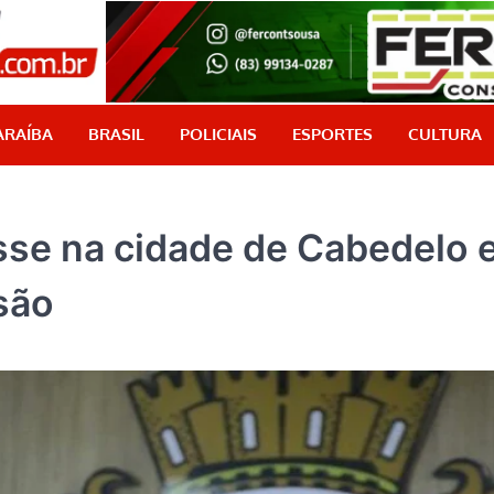
PB Aqui
Jornalismo com credibilidade, é aqui!
ARAÍBA
BRASIL
POLICIAIS
ESPORTES
CULTURA
osse na cidade de Cabedelo 
são