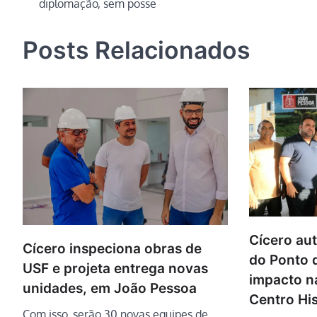
diplomação, sem posse
de
Post
Posts Relacionados
Cícero aut
Cícero inspeciona obras de
do Ponto 
USF e projeta entrega novas
impacto n
unidades, em João Pessoa
Centro His
Com isso, serão 30 novas equipes de