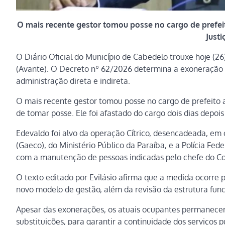
O mais recente gestor tomou posse no cargo de prefeit
Justi
O Diário Oficial do Município de Cabedelo trouxe hoje (26)
(Avante). O Decreto nº 62/2026 determina a exoneração d
administração direta e indireta.
O mais recente gestor tomou posse no cargo de prefeito ap
de tomar posse. Ele foi afastado do cargo dois dias depoi
Edevaldo foi alvo da operação Cítrico, desencadeada, em
(Gaeco), do Ministério Público da Paraíba, e a Polícia Fed
com a manutenção de pessoas indicadas pelo chefe do 
O texto editado por Evilásio afirma que a medida ocorre
novo modelo de gestão, além da revisão da estrutura funci
Apesar das exonerações, os atuais ocupantes permanecer
substituições, para garantir a continuidade dos serviço