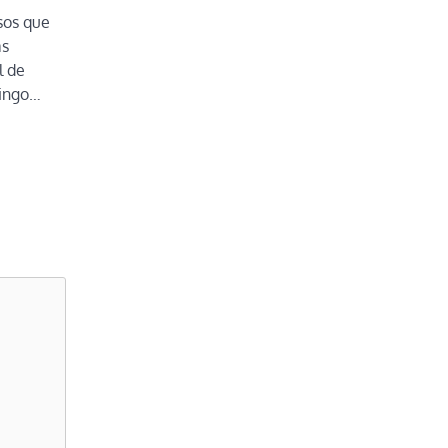
sos que
as
l de
mingo…