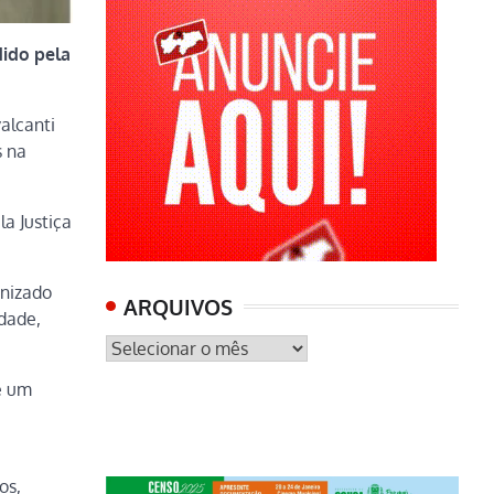
dido pela
valcanti
s na
a Justiça
anizado
ARQUIVOS
idade,
ARQUIVOS
e um
os,