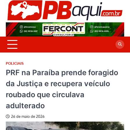
Skip
to
P
Jor
content
co
A
cre
é a
POLICIAIS
PRF na Paraíba prende foragido
da Justiça e recupera veículo
roubado que circulava
adulterado
26 de maio de 2026