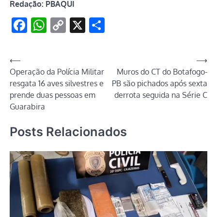
Redação: PBAQUI
Facebook
WhatsApp
Copy
X
Share
Link
Navegação
⟵
⟶
Operação da Polícia Militar
Muros do CT do Botafogo-
de
resgata 16 aves silvestres e
PB são pichados após sexta
Post
prende duas pessoas em
derrota seguida na Série C
Guarabira
Posts Relacionados