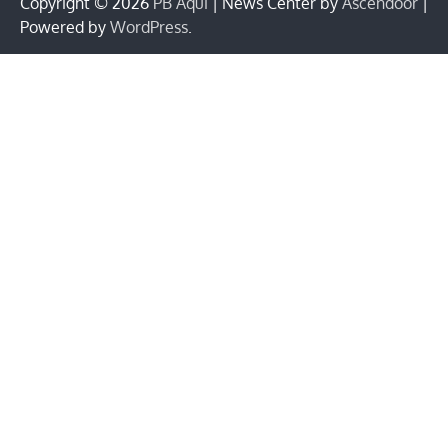
Copyright © 2026
PB Aqui
| News Center by
Ascendoor
|
Powered by
WordPress
.