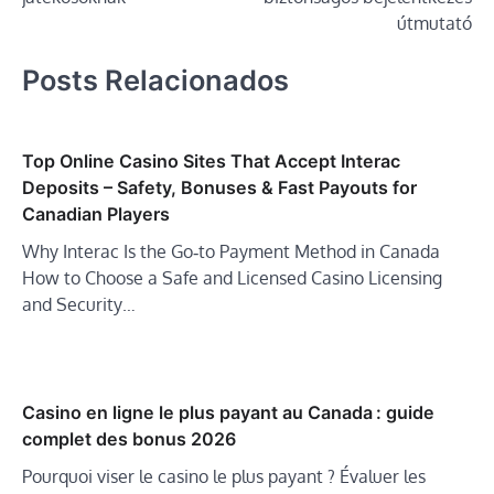
útmutató
Posts Relacionados
Top Online Casino Sites That Accept Interac
Deposits – Safety, Bonuses & Fast Payouts for
Canadian Players
Why Interac Is the Go‑to Payment Method in Canada
How to Choose a Safe and Licensed Casino Licensing
and Security…
Casino en ligne le plus payant au Canada : guide
complet des bonus 2026
Pourquoi viser le casino le plus payant ? Évaluer les