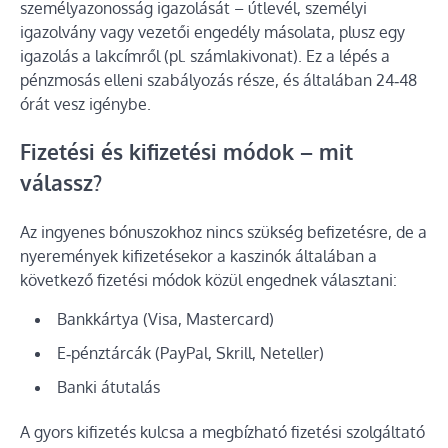
személyazonosság igazolását – útlevél, személyi
igazolvány vagy vezetői engedély másolata, plusz egy
igazolás a lakcímről (pl. számlakivonat). Ez a lépés a
pénzmosás elleni szabályozás része, és általában 24‑48
órát vesz igénybe.
Fizetési és kifizetési módok – mit
válassz?
Az ingyenes bónuszokhoz nincs szükség befizetésre, de a
nyeremények kifizetésekor a kaszinók általában a
következő fizetési módok közül engednek választani:
Bankkártya (Visa, Mastercard)
E‑pénztárcák (PayPal, Skrill, Neteller)
Banki átutalás
A gyors kifizetés kulcsa a megbízható fizetési szolgáltató