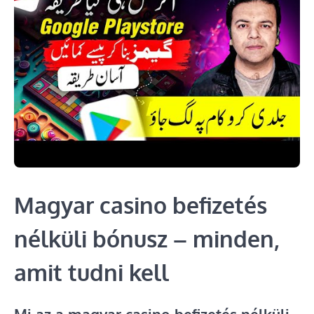
Magyar casino befizetés
nélküli bónusz – minden,
amit tudni kell