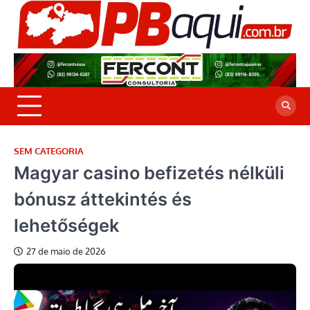
Skip
to
P
Jor
content
co
A
cre
é a
SEM CATEGORIA
Magyar casino befizetés nélküli
bónusz áttekintés és
lehetőségek
27 de maio de 2026