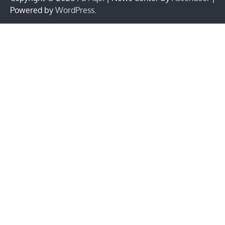
Powered by
WordPress
.