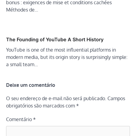
bonus : exigences de mise et conditions cachées
Méthodes de…
The Founding of YouTube A Short History
YouTube is one of the most influential platforms in
modern media, but its origin story is surprisingly simple:
a small team…
Deixe um comentário
O seu endereço de e-mail não será publicado.
Campos
obrigatórios são marcados com
*
Comentário
*