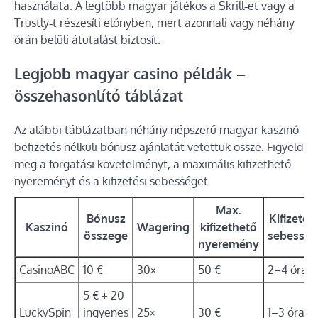
használata. A legtöbb magyar játékos a Skrill‑et vagy a
Trustly‑t részesíti előnyben, mert azonnali vagy néhány
órán belüli átutalást biztosít.
Legjobb magyar casino példák –
összehasonlító táblázat
Az alábbi táblázatban néhány népszerű magyar kaszinó
befizetés nélküli bónusz ajánlatát vetettük össze. Figyeld
meg a forgatási követelményt, a maximális kifizethető
nyereményt és a kifizetési sebességet.
Max.
Bónusz
Kifizetési
Kaszinó
Wagering
kifizethető
összege
sebesség
nyeremény
CasinoABC
10 €
30×
50 €
2–4 óra
5 € + 20
LuckySpin
ingyenes
25×
30 €
1–3 óra