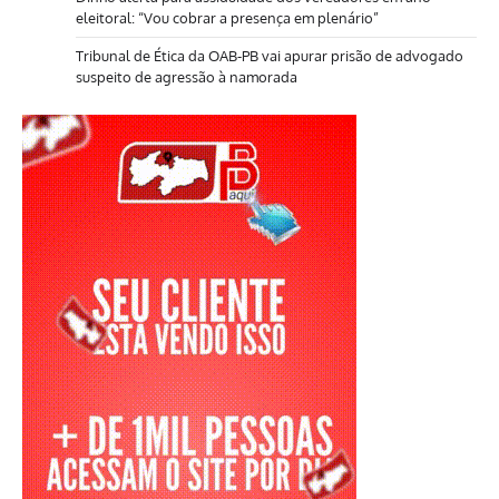
eleitoral: “Vou cobrar a presença em plenário”
Tribunal de Ética da OAB-PB vai apurar prisão de advogado
suspeito de agressão à namorada