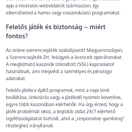
app a hivatalos weboldalról származzon, így
elkerülheted a hamis vagy rosszindulatú programokat.
Felelős játék és biztonság – miért
fontos?
Az online szerencsejáték szabályozott Magyarországon,
a Szerencsejáték Zrt. felügyeli a licencelt operátorokat.
A megbízható kaszinók titkosított (SSL) kapcsolatot
használnak, ami megvédi a személyes és pénzügyi
adatokat.
Felelős játékra építő programok, mint a napi limit
beállítása, önkizárás vagy a játékidő nyomon követése,
egyre több kaszinóban elérhetők. Ha úgy érzed, hogy a
játék problémát okoz, a legtöbb oldal 24/7 elérhető
ügyfélszolgálatot biztosít, ahol a „responsible gambling”
részleghez irányítanak.