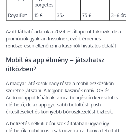
pörgetés
RoyalBet
15 €
35×
75 €
3–6 óra
Az itt látható adatok a 2024-es állapotot tükrözik, de a
promóciók gyakran frissülnek, ezért érdemes
rendszeresen ellenőrizni a kaszinók hivatalos oldalát.
Mobil és app élmény – játszhatsz
útközben?
A magyar játékosok nagy része a mobil eszközökön
szeretne játszani. A legjobb kaszinók natív iOS és
Android appot kínálnak, ami a böngészőn keresztül is
elérhető, de az app gyorsabb betöltést, push
értesítéseket és könnyebb bónuszkezelést biztosít.
A befizetés nélküli bónuszok általában ugyanúgy
elérhetők mobilon is, csak ügyelj arra, hogy a letöltött