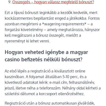
Összegzés – hogyan válassz megfelelő bónuszt?
Ezt a típusú bónuszt leginkább a kezdők kedvelik, mert
kockázatmentes bepillantást enged a játékokba. Fontos
azonban megérteni a *wagering requirements* – a
forgatási követelmény – amely meghatározza, hányszor
kell megjátszani a bónusz összegét, mielőtt a
nyereményt ki lehet venni.
Hogyan veheted igénybe a magyar
casino befizetés nélküli bónuszt?
Az első lépés a regisztráció a kiválasztott online
kaszinóban. A folyamat általában 5‑10 perc, és a
következő adatokat kérik: e‑mail cím, felhasználónév,
jelszó, illetve néha a telefonszám. Néhány oldal kérheti a
születési dátumot a korcsoport ellenőrzéséhez.
Regisztráció után a bónusz automatikusan jóváíródik,