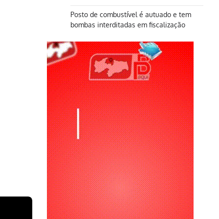
Posto de combustível é autuado e tem
bombas interditadas em fiscalização