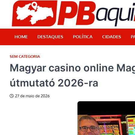
Skip
to
content
HOME
DESTAQUES
POLÍTICA
CIDADES
P
SEM CATEGORIA
Magyar casino online Ma
útmutató 2026-ra
27 de maio de 2026