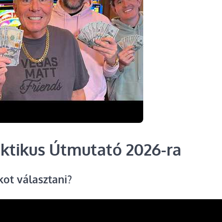
ktikus Útmutató 2026-ra
ot választani?