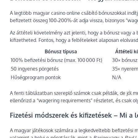
A legtöbb magyar casino online csábító bónuszokkal indít
befizetett összeg 100‑200%-át adja vissza, bizonyos “wag
Az áttételi követelmény azt jelenti, hogy a bónusz vagy a 
kifizetheted. Fontos, hogy a feltételeket alaposan elolvas
Bónusz típusa
Áttételi 
100% befizetési bónusz (max. 100 000 Ft)
30× bónusz 
50 ingyenes pörgetés
35× nyere
Hűségprogram pontok
N/A
A fenti táblázatban szereplő számok csak példák, de jól m
ellenőrizd a “wagering requirements” részletet, és csak olya
Fizetési módszerek és kifizetések – Mi a
A magyar játékosok számára a legkedveltebb befizetési mó
valamint a helyi e‑pénztárcák, mint a
Barion
vagy a
PayU