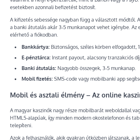
esetekben azonnali befizetést biztosít.
A kifizetés sebessége nagyban függ a választott módtól. 
a banki átutalás akár 3‑5 munkanapot vehet igénybe. Az 
elérhető a fiókodban.
Bankkártya:
Biztonságos, széles körben elfogadott, 1
E‑pénztárca:
Instant payout, alacsony tranzakciós díj
Banki átutalás:
Nagyobb összegek, 3‑5 munkanap.
Mobil fizetés:
SMS‑code vagy mobilbanki app segíts
Mobil és asztali élmény – Az online kas
A magyar kaszinók nagy része mobilbarát weboldallal vagy
HTML5‑alapúak, így minden modern okostelefonon és tabl
telepíteni.
Azok a felhasználók, akik gyakran útközben játszanak, a le