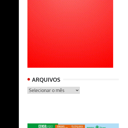
ARQUIVOS
ARQUIVOS