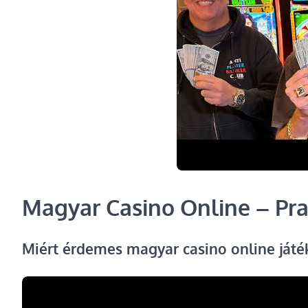
Magyar Casino Online – Pra
Miért érdemes magyar casino online játék