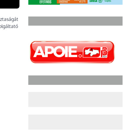
sztaságát
olgáltató