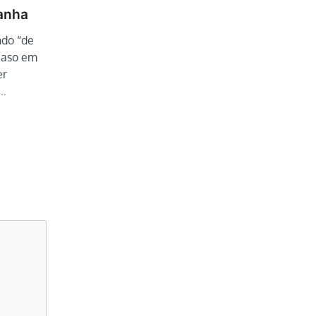
anha
ndo “de
caso em
er
O…