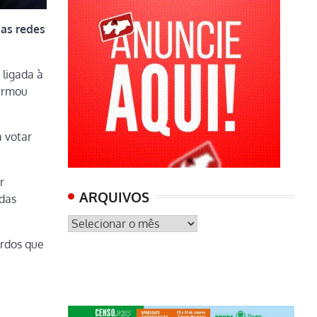
nas redes
 ligada à
firmou
a votar
r
ARQUIVOS
adas
ARQUIVOS
ordos que