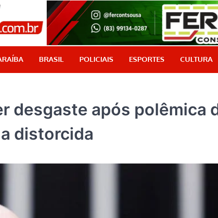
PB Aqui
Jornalismo com credibilidade, é aqui!
ARAÍBA
BRASIL
POLICIAIS
ESPORTES
CULTURA
er desgaste após polêmica 
a distorcida