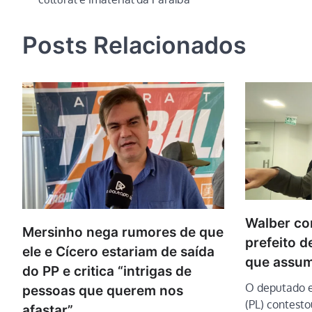
de
Post
Posts Relacionados
Walber co
Mersinho nega rumores de que
prefeito 
ele e Cícero estariam de saída
que assum
do PP e critica “intrigas de
O deputado e
pessoas que querem nos
(PL) contestou
afastar”