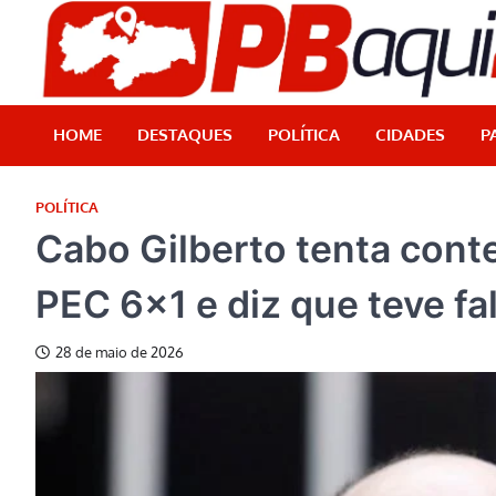
Skip
to
content
HOME
DESTAQUES
POLÍTICA
CIDADES
P
POLÍTICA
Cabo Gilberto tenta cont
PEC 6×1 e diz que teve fal
28 de maio de 2026