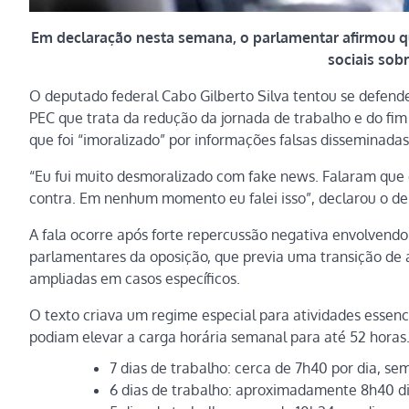
Em declaração nesta semana, o parlamentar afirmou qu
sociais sob
O deputado federal Cabo Gilberto Silva tentou se defende
PEC que trata da redução da jornada de trabalho e do fi
que foi “imoralizado” por informações falsas disseminadas
“Eu fui muito desmoralizado com fake news. Falaram que 
contra. Em nenhum momento eu falei isso”, declarou o d
A fala ocorre após forte repercussão negativa envolvend
parlamentares da oposição, que previa uma transição de a
ampliadas em casos específicos.
O texto criava um regime especial para atividades essenci
podiam elevar a carga horária semanal para até 52 horas.
7 dias de trabalho: cerca de 7h40 por dia, s
6 dias de trabalho: aproximadamente 8h40 di