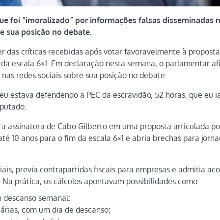
e foi “imoralizado” por informações falsas disseminadas 
re sua posição no debate.
r das críticas recebidas após votar favoravelmente à proposta
m da escala 6×1. Em declaração nesta semana, o parlamentar a
 nas redes sociais sobre sua posição no debate.
eu estava defendendo a PEC da escravidão, 52 horas, que eu i
eputado.
o a assinatura de Cabo Gilberto em uma proposta articulada po
té 10 anos para o fim da escala 6×1 e abria brechas para jorn
ais, previa contrapartidas fiscais para empresas e admitia ac
 Na prática, os cálculos apontavam possibilidades como:
em descanso semanal;
árias, com um dia de descanso;