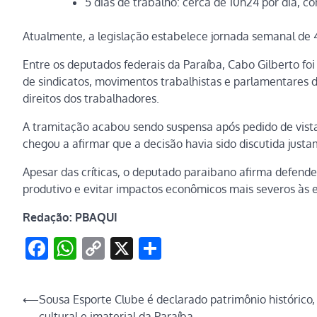
5 dias de trabalho: cerca de 10h24 por dia, co
Atualmente, a legislação estabelece jornada semanal de 4
Entre os deputados federais da Paraíba, Cabo Gilberto fo
de sindicatos, movimentos trabalhistas e parlamentares 
direitos dos trabalhadores.
A tramitação acabou sendo suspensa após pedido de vist
chegou a afirmar que a decisão havia sido discutida just
Apesar das críticas, o deputado paraibano afirma defen
produtivo e evitar impactos econômicos mais severos às 
Redação: PBAQUI
Facebook
WhatsApp
Copy
X
Share
Link
Navegação
⟵
Sousa Esporte Clube é declarado patrimônio histórico,
cultural e imaterial da Paraíba