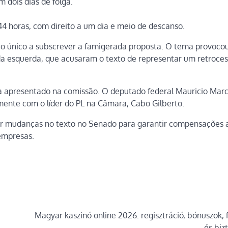
m dois dias de folga.
4 horas, com direito a um dia e meio de descanso.
i o único a subscrever a famigerada proposta. O tema provoco
da esquerda, que acusaram o texto de representar um retroces
a apresentado na comissão. O deputado federal Mauricio Mar
amente com o líder do PL na Câmara, Cabo Gilberto.
der mudanças no texto no Senado para garantir compensações 
empresas.
Magyar kaszinó online 2026: regisztráció, bónuszok, f
és biz