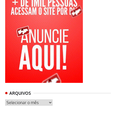
ARQUIVOS
ARQUIVOS