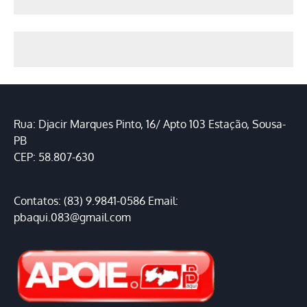
Rua: Djacir Marques Pinto, 16/ Apto 103 Estação, Sousa-
PB
CEP: 58.807-630
Contatos: (83) 9.9841-0586 Email:
pbaqui.083@gmail.com