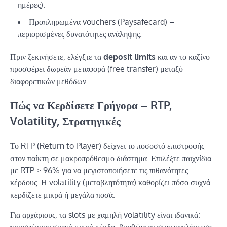
ημέρες).
Προπληρωμένα vouchers (Paysafecard) –
περιορισμένες δυνατότητες ανάληψης.
Πριν ξεκινήσετε, ελέγξτε τα
deposit limits
και αν το καζίνο
προσφέρει δωρεάν μεταφορά (free transfer) μεταξύ
διαφορετικών μεθόδων.
Πώς να Κερδίσετε Γρήγορα – RTP,
Volatility, Στρατηγικές
Το RTP (Return to Player) δείχνει το ποσοστό επιστροφής
στον παίκτη σε μακροπρόθεσμο διάστημα. Επιλέξτε παιχνίδια
με RTP ≥ 96% για να μεγιστοποιήσετε τις πιθανότητες
κέρδους. Η volatility (μεταβλητότητα) καθορίζει πόσο συχνά
κερδίζετε μικρά ή μεγάλα ποσά.
Για αρχάριους, τα slots με χαμηλή volatility είναι ιδανικά:
προσφέρουν συχνά μικρά κέρδη, βοηθώντας στην εκπλήρωση