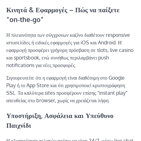
Κινητά & Εφαρμογές – Πώς να παίξετε
“on‑the‑go”
Η πλειονότητα των σύγχρονων καζίνο διαθέτουν responsive
ιστοσελίδες ή ειδικές εφαρμογές για iOS και Android. Η
εφαρμογή προσφέρει γρήγορη πρόσβαση σε slots, live casino
και sportsbook, ενώ συνήθως περιλαμβάνει push
notifications για νέες προσφορές.
Σιγουρευτείτε ότι η εφαρμογή είναι διαθέσιμη στο Google
Play ή το App Store και ότι χρησιμοποιεί κρυπτογράφηση
SSL. Τα καλύτερα sites προσφέρουν επίσης “instant play”
απευθείας στο browser, χωρίς να χρειάζεται λήψη.
Υποστήριξη, Ασφάλεια και Υπεύθυνο
Παιχνίδι
Η εξυπηρέτηση πελατών πρέπει να είναι 24/7, μέσω live chat,