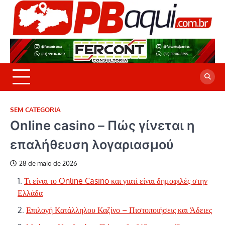
Skip
to
P
Jor
content
co
A
cre
é a
SEM CATEGORIA
Online casino – Πώς γίνεται η
επαλήθευση λογαριασμού
28 de maio de 2026
Τι είναι το Online Casino και γιατί είναι δημοφιλές στην
Ελλάδα
Επιλογή Κατάλληλου Καζίνο – Πιστοποιήσεις και Άδειες