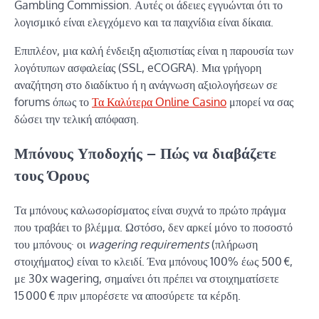
Gambling Commission. Αυτές οι άδειες εγγυώνται ότι το
λογισμικό είναι ελεγχόμενο και τα παιχνίδια είναι δίκαια.
Επιπλέον, μια καλή ένδειξη αξιοπιστίας είναι η παρουσία των
λογότυπων ασφαλείας (SSL, eCOGRA). Μια γρήγορη
αναζήτηση στο διαδίκτυο ή η ανάγνωση αξιολογήσεων σε
forums όπως το
Τα Καλύτερα Online Casino
μπορεί να σας
δώσει την τελική απόφαση.
Μπόνους Υποδοχής – Πώς να διαβάζετε
τους Όρους
Τα μπόνους καλωσορίσματος είναι συχνά το πρώτο πράγμα
που τραβάει το βλέμμα. Ωστόσο, δεν αρκεί μόνο το ποσοστό
του μπόνους· οι
wagering requirements
(πλήρωση
στοιχήματος) είναι το κλειδί. Ένα μπόνους 100% έως 500 €,
με 30x wagering, σημαίνει ότι πρέπει να στοιχηματίσετε
15 000 € πριν μπορέσετε να αποσύρετε τα κέρδη.