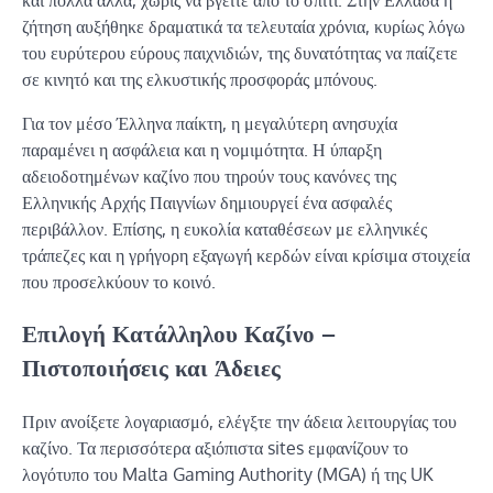
ζήτηση αυξήθηκε δραματικά τα τελευταία χρόνια, κυρίως λόγω
του ευρύτερου εύρους παιχνιδιών, της δυνατότητας να παίζετε
σε κινητό και της ελκυστικής προσφοράς μπόνους.
Για τον μέσο Έλληνα παίκτη, η μεγαλύτερη ανησυχία
παραμένει η ασφάλεια και η νομιμότητα. Η ύπαρξη
αδειοδοτημένων καζίνο που τηρούν τους κανόνες της
Ελληνικής Αρχής Παιγνίων δημιουργεί ένα ασφαλές
περιβάλλον. Επίσης, η ευκολία καταθέσεων με ελληνικές
τράπεζες και η γρήγορη εξαγωγή κερδών είναι κρίσιμα στοιχεία
που προσελκύουν το κοινό.
Επιλογή Κατάλληλου Καζίνο –
Πιστοποιήσεις και Άδειες
Πριν ανοίξετε λογαριασμό, ελέγξτε την άδεια λειτουργίας του
καζίνο. Τα περισσότερα αξιόπιστα sites εμφανίζουν το
λογότυπο του Malta Gaming Authority (MGA) ή της UK