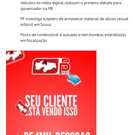
Veículos da mídia digital realizam o primeiro debate para
governador na PB
PF investiga suspeito de armazenar material de abuso sexual
infantil em Sousa
Posto de combustível é autuado e tem bombas interditadas
em fiscalização