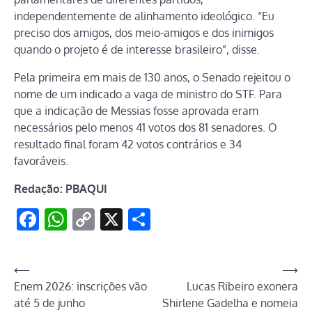
independentemente de alinhamento ideológico. “Eu
preciso dos amigos, dos meio-amigos e dos inimigos
quando o projeto é de interesse brasileiro”, disse.
Pela primeira em mais de 130 anos, o Senado rejeitou o
nome de um indicado a vaga de ministro do STF. Para
que a indicação de Messias fosse aprovada eram
necessários pelo menos 41 votos dos 81 senadores. O
resultado final foram 42 votos contrários e 34
favoráveis.
Redação: PBAQUI
Facebook
WhatsApp
Copy
X
Share
Link
Navegação
⟵
⟶
Enem 2026: inscrições vão
Lucas Ribeiro exonera
de
até 5 de junho
Shirlene Gadelha e nomeia