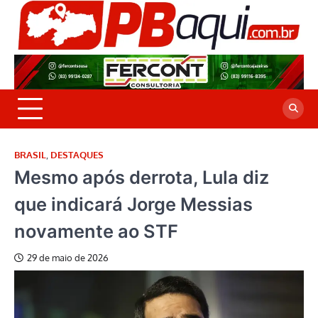
Skip
to
P
Jor
content
co
A
cre
é a
BRASIL
,
DESTAQUES
Mesmo após derrota, Lula diz
que indicará Jorge Messias
novamente ao STF
29 de maio de 2026