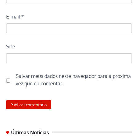
E-mail
*
Site
Salvar meus dados neste navegador para a próxima
vez que eu comentar.
Últimas Notícias