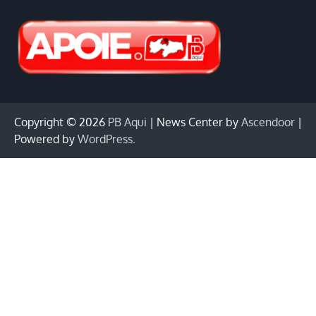
Copyright © 2026
PB Aqui
| News Center by
Ascendoor
|
Powered by
WordPress
.