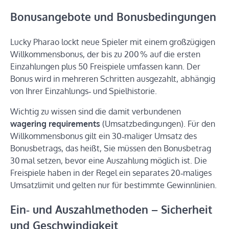
Bonusangebote und Bonusbedingungen
Lucky Pharao lockt neue Spieler mit einem großzügigen
Willkommensbonus, der bis zu 200 % auf die ersten
Einzahlungen plus 50 Freispiele umfassen kann. Der
Bonus wird in mehreren Schritten ausgezahlt, abhängig
von Ihrer Einzahlungs‑ und Spielhistorie.
Wichtig zu wissen sind die damit verbundenen
wagering requirements
(Umsatzbedingungen). Für den
Willkommensbonus gilt ein 30‑maliger Umsatz des
Bonusbetrags, das heißt, Sie müssen den Bonusbetrag
30 mal setzen, bevor eine Auszahlung möglich ist. Die
Freispiele haben in der Regel ein separates 20‑maliges
Umsatzlimit und gelten nur für bestimmte Gewinnlinien.
Ein‑ und Auszahlmethoden – Sicherheit
und Geschwindigkeit