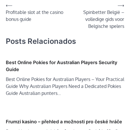
Navegação
⟵
⟶
Profitable slot at the casino
Spinbetter België –
de
bonus guide
volledige gids voor
Post
Belgische spelers
Posts Relacionados
Best Online Pokies for Australian Players Security
Guide
Best Online Pokies for Australian Players – Your Practical
Guide Why Australian Players Need a Dedicated Pokies
Guide Australian punters…
Frumzi kasino – přehled a možnosti pro české hráče