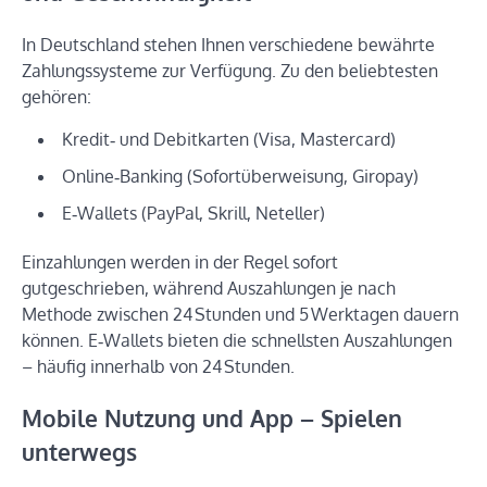
In Deutschland stehen Ihnen verschiedene bewährte
Zahlungssysteme zur Verfügung. Zu den beliebtesten
gehören:
Kredit‑ und Debitkarten (Visa, Mastercard)
Online‑Banking (Sofortüberweisung, Giropay)
E‑Wallets (PayPal, Skrill, Neteller)
Einzahlungen werden in der Regel sofort
gutgeschrieben, während Auszahlungen je nach
Methode zwischen 24 Stunden und 5 Werktagen dauern
können. E‑Wallets bieten die schnellsten Auszahlungen
– häufig innerhalb von 24 Stunden.
Mobile Nutzung und App – Spielen
unterwegs