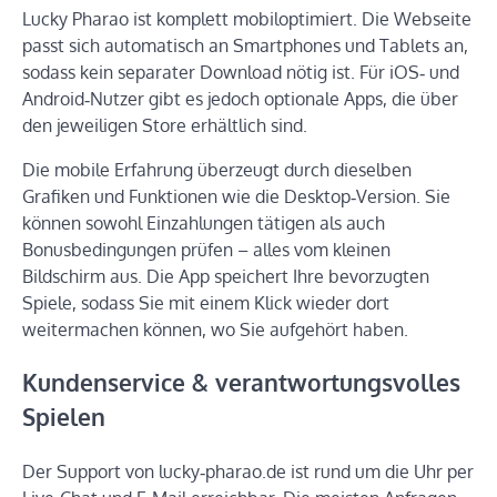
Lucky Pharao ist komplett mobiloptimiert. Die Webseite
passt sich automatisch an Smartphones und Tablets an,
sodass kein separater Download nötig ist. Für iOS‑ und
Android‑Nutzer gibt es jedoch optionale Apps, die über
den jeweiligen Store erhältlich sind.
Die mobile Erfahrung überzeugt durch dieselben
Grafiken und Funktionen wie die Desktop‑Version. Sie
können sowohl Einzahlungen tätigen als auch
Bonusbedingungen prüfen – alles vom kleinen
Bildschirm aus. Die App speichert Ihre bevorzugten
Spiele, sodass Sie mit einem Klick wieder dort
weitermachen können, wo Sie aufgehört haben.
Kundenservice & verantwortungsvolles
Spielen
Der Support von lucky‑pharao.de ist rund um die Uhr per