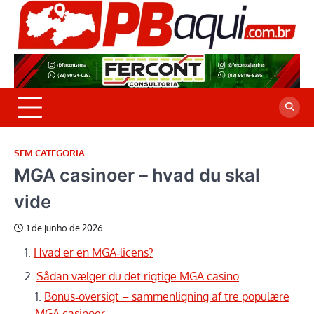
Skip
to
P
Jor
content
co
A
cre
é a
SEM CATEGORIA
MGA casinoer – hvad du skal
vide
1 de junho de 2026
Hvad er en MGA‑licens?
Sådan vælger du det rigtige MGA casino
Bonus‑oversigt – sammenligning af tre populære
MGA casinoer