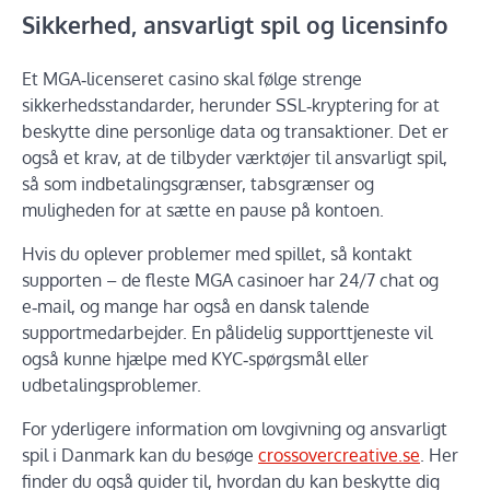
Sikkerhed, ansvarligt spil og licensinfo
Et MGA‑licenseret casino skal følge strenge
sikkerhedsstandarder, herunder SSL‑kryptering for at
beskytte dine personlige data og transaktioner. Det er
også et krav, at de tilbyder værktøjer til ansvarligt spil,
så som indbetalingsgrænser, tabsgrænser og
muligheden for at sætte en pause på kontoen.
Hvis du oplever problemer med spillet, så kontakt
supporten – de fleste MGA casinoer har 24/7 chat og
e‑mail, og mange har også en dansk talende
supportmedarbejder. En pålidelig supporttjeneste vil
også kunne hjælpe med KYC‑spørgsmål eller
udbetalingsproblemer.
For yderligere information om lovgivning og ansvarligt
spil i Danmark kan du besøge
crossovercreative.se
. Her
finder du også guider til, hvordan du kan beskytte dig