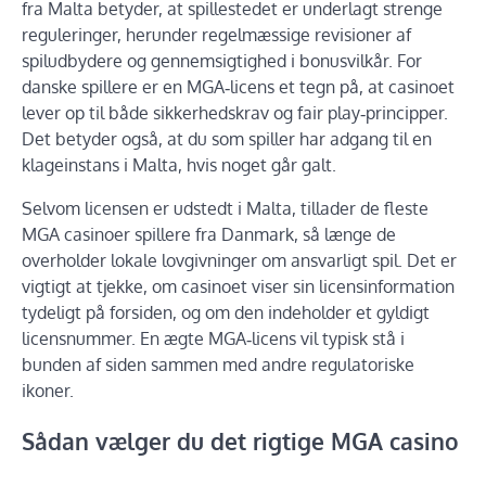
fra Malta betyder, at spillestedet er underlagt strenge
reguleringer, herunder regelmæssige revisioner af
spiludbydere og gennemsigtighed i bonusvilkår. For
danske spillere er en MGA‑licens et tegn på, at casinoet
lever op til både sikkerhedskrav og fair play‑principper.
Det betyder også, at du som spiller har adgang til en
klageinstans i Malta, hvis noget går galt.
Selvom licensen er udstedt i Malta, tillader de fleste
MGA casinoer spillere fra Danmark, så længe de
overholder lokale lovgivninger om ansvarligt spil. Det er
vigtigt at tjekke, om casinoet viser sin licensinformation
tydeligt på forsiden, og om den indeholder et gyldigt
licensnummer. En ægte MGA‑licens vil typisk stå i
bunden af siden sammen med andre regulatoriske
ikoner.
Sådan vælger du det rigtige MGA casino