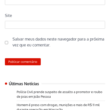
Site
Salvar meus dados neste navegador para a próxima
vez que eu comentar.
Últimas Notícias
Polícia Civil prende suspeito de assalto a promotor e roubo
de joias em João Pessoa
Homem é preso com drogas, munições e mais de R$ 11 mil
durante operação em Marcação