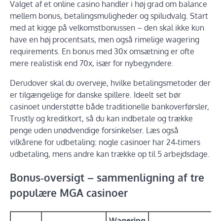
Valget af et online casino handler i høj grad om balance
mellem bonus, betalingsmuligheder og spiludvalg. Start
med at kigge på velkomstbonussen – den skal ikke kun
have en høj procentsats, men også rimelige wagering
requirements. En bonus med 30x omsætning er ofte
mere realistisk end 70x, især for nybegyndere.
Derudover skal du overveje, hvilke betalingsmetoder der
er tilgængelige for danske spillere. Ideelt set bør
casinoet understøtte både traditionelle bankoverførsler,
Trustly og kreditkort, så du kan indbetale og trække
penge uden unødvendige forsinkelser. Læs også
vilkårene for udbetaling: nogle casinoer har 24‑timers
udbetaling, mens andre kan trække op til 5 arbejdsdage.
Bonus‑oversigt – sammenligning af tre
populære MGA casinoer
Wagering