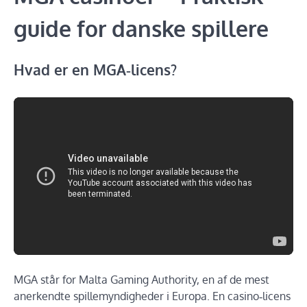
guide for danske spillere
Hvad er en MGA‑licens?
MGA står for Malta Gaming Authority, en af de mest
anerkendte spillemyndigheder i Europa. En casino‑licens