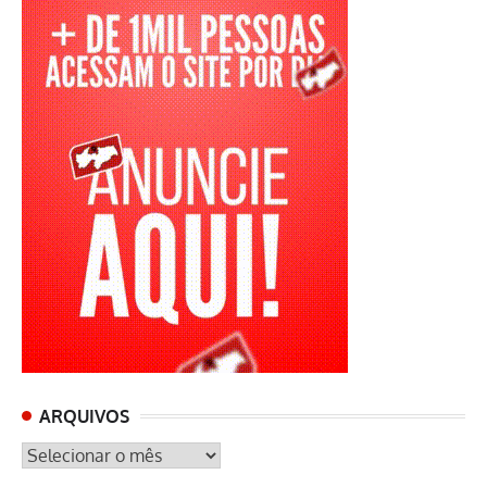
ARQUIVOS
ARQUIVOS