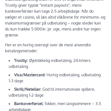
Trustly giver typisk “instant payouts”, mens
bankoverførsler kan tage 2‑5 arbejdsdage. Når du
vælger et casino, så læs altid vilkårene for minimums‑ og
maksimumsgrænser på udbetaling – nogle steder kan
du kun trække 5.000 kr. pr. uge, mens andre har ingen
grænse.
Her er en hurtig oversigt over de mest anvendte
betalingsmetoder:
Trustly:
Øjeblikkelig indbetaling, 24‑timers
udbetaling.
Visa/Mastercard:
Hurtig indbetaling, udbetaling
1‑3 dage.
Skrill/Neteller:
God til internationale spillere,
udbetaling 1‑2 dage.
Bankoverførsel:
Sikker, men langsommere – 3‑5
arbejdsdage.