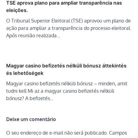
TSE aprova plano para ampliar transparência nas
eleições.
O Tribunal Superior Eleitoral (TSE) aprovou um plano de
ação para ampliar a transparência do processo eleitoral.
Após reunião realizada…
Magyar casino befizetés nélküli bónusz áttekintés
és lehetőségek
Magyar casino befizetés nélküli bónusz – minden, amit
tudni kell Mi az a magyar casino befizetés nélküli
bónusz? A befizetés…
Deixe um comentário
O seu endereço de e-mail não será publicado.
Campos