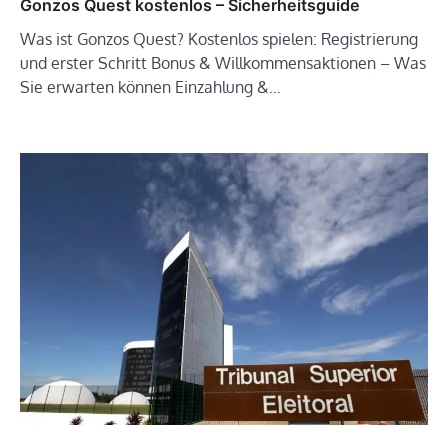
Gonzos Quest kostenlos – Sicherheitsguide
Was ist Gonzos Quest? Kostenlos spielen: Registrierung
und erster Schritt Bonus & Willkommensaktionen – Was
Sie erwarten können Einzahlung &…