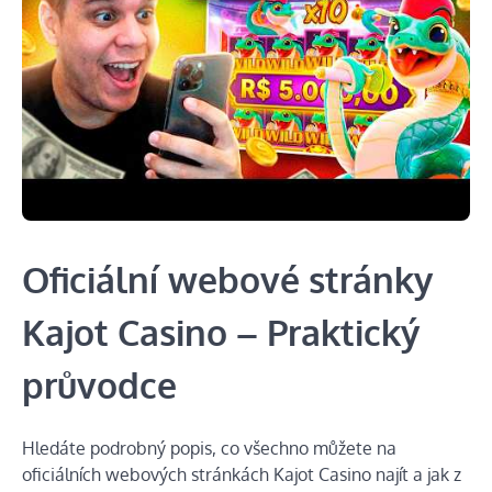
Oficiální webové stránky
Kajot Casino – Praktický
průvodce
Hledáte podrobný popis, co všechno můžete na
oficiálních webových stránkách Kajot Casino najít a jak z