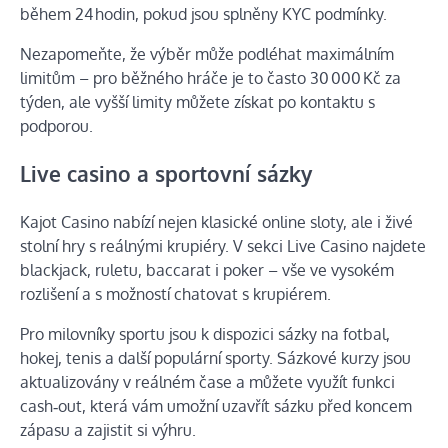
během 24 hodin, pokud jsou splněny KYC podmínky.
Nezapomeňte, že výběr může podléhat maximálním
limitům – pro běžného hráče je to často 30 000 Kč za
týden, ale vyšší limity můžete získat po kontaktu s
podporou.
Live casino a sportovní sázky
Kajot Casino nabízí nejen klasické online sloty, ale i živé
stolní hry s reálnými krupiéry. V sekci Live Casino najdete
blackjack, ruletu, baccarat i poker – vše ve vysokém
rozlišení a s možností chatovat s krupiérem.
Pro milovníky sportu jsou k dispozici sázky na fotbal,
hokej, tenis a další populární sporty. Sázkové kurzy jsou
aktualizovány v reálném čase a můžete využít funkci
cash‑out, která vám umožní uzavřít sázku před koncem
zápasu a zajistit si výhru.