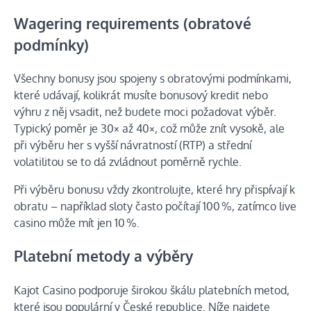
Wagering requirements (obratové
podmínky)
Všechny bonusy jsou spojeny s obratovými podmínkami,
které udávají, kolikrát musíte bonusový kredit nebo
výhru z něj vsadit, než budete moci požadovat výběr.
Typický poměr je 30× až 40×, což může znít vysokě, ale
při výběru her s vyšší návratností (RTP) a střední
volatilitou se to dá zvládnout poměrně rychle.
Při výběru bonusu vždy zkontrolujte, které hry přispívají k
obratu – například sloty často počítají 100 %, zatímco live
casino může mít jen 10 %.
Platební metody a výběry
Kajot Casino podporuje širokou škálu platebních metod,
které jsou populární v České republice. Níže najdete