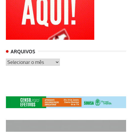
ARQUIVOS
ARQUIVOS