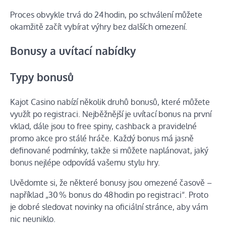
Proces obvykle trvá do 24 hodin, po schválení můžete
okamžitě začít vybírat výhry bez dalších omezení.
Bonusy a uvítací nabídky
Typy bonusů
Kajot Casino nabízí několik druhů bonusů, které můžete
využít po registraci. Nejběžnější je uvítací bonus na první
vklad, dále jsou to free spiny, cashback a pravidelné
promo akce pro stálé hráče. Každý bonus má jasně
definované podmínky, takže si můžete naplánovat, jaký
bonus nejlépe odpovídá vašemu stylu hry.
Uvědomte si, že některé bonusy jsou omezené časově –
například „30 % bonus do 48 hodin po registraci“. Proto
je dobré sledovat novinky na oficiální stránce, aby vám
nic neuniklo.