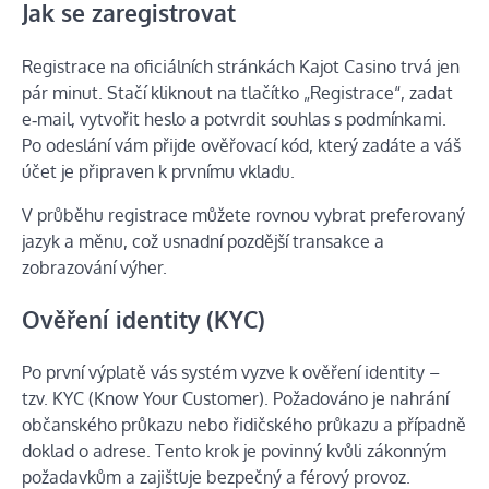
Jak se zaregistrovat
Registrace na oficiálních stránkách Kajot Casino trvá jen
pár minut. Stačí kliknout na tlačítko „Registrace“, zadat
e‑mail, vytvořit heslo a potvrdit souhlas s podmínkami.
Po odeslání vám přijde ověřovací kód, který zadáte a váš
účet je připraven k prvnímu vkladu.
V průběhu registrace můžete rovnou vybrat preferovaný
jazyk a měnu, což usnadní pozdější transakce a
zobrazování výher.
Ověření identity (KYC)
Po první výplatě vás systém vyzve k ověření identity –
tzv. KYC (Know Your Customer). Požadováno je nahrání
občanského průkazu nebo řidičského průkazu a případně
doklad o adrese. Tento krok je povinný kvůli zákonným
požadavkům a zajišťuje bezpečný a férový provoz.