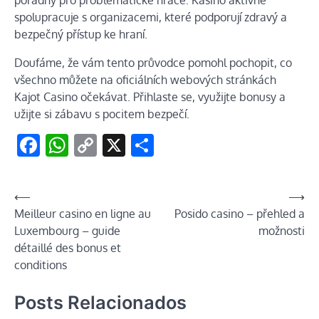
poradny pro problematické hráče. Kasino aktivně
spolupracuje s organizacemi, které podporují zdravý a
bezpečný přístup ke hraní.
Doufáme, že vám tento průvodce pomohl pochopit, co
všechno můžete na oficiálních webových stránkách
Kajot Casino očekávat. Přihlaste se, využijte bonusy a
užijte si zábavu s pocitem bezpečí.
Facebook
WhatsApp
Copy
X
Share
Link
Navegação
⟵
⟶
Meilleur casino en ligne au
Posido casino – přehled a
de
Luxembourg – guide
možnosti
Post
détaillé des bonus et
conditions
Posts Relacionados