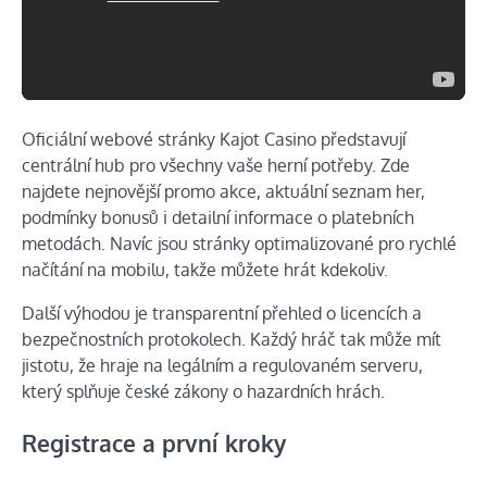
Oficiální webové stránky Kajot Casino představují
centrální hub pro všechny vaše herní potřeby. Zde
najdete nejnovější promo akce, aktuální seznam her,
podmínky bonusů i detailní informace o platebních
metodách. Navíc jsou stránky optimalizované pro rychlé
načítání na mobilu, takže můžete hrát kdekoliv.
Další výhodou je transparentní přehled o licencích a
bezpečnostních protokolech. Každý hráč tak může mít
jistotu, že hraje na legálním a regulovaném serveru,
který splňuje české zákony o hazardních hrách.
Registrace a první kroky