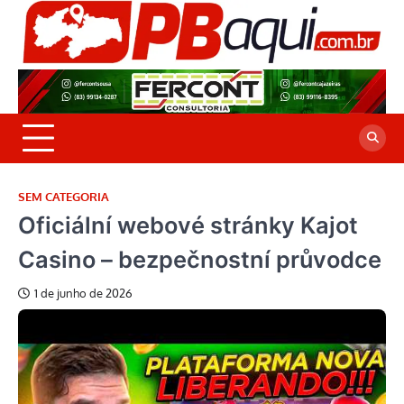
Skip
to
P
Jor
content
co
A
cre
é a
SEM CATEGORIA
Oficiální webové stránky Kajot
Casino – bezpečnostní průvodce
1 de junho de 2026