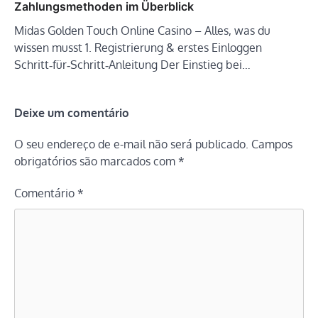
Zahlungsmethoden im Überblick
Midas Golden Touch Online Casino – Alles, was du
wissen musst 1. Registrierung & erstes Einloggen
Schritt‑für‑Schritt‑Anleitung Der Einstieg bei…
Deixe um comentário
O seu endereço de e-mail não será publicado.
Campos
obrigatórios são marcados com
*
Comentário
*