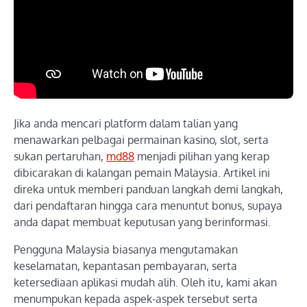
Jika anda mencari platform dalam talian yang
menawarkan pelbagai permainan kasino, slot, serta
sukan pertaruhan,
md88
menjadi pilihan yang kerap
dibicarakan di kalangan pemain Malaysia. Artikel ini
direka untuk memberi panduan langkah demi langkah,
dari pendaftaran hingga cara menuntut bonus, supaya
anda dapat membuat keputusan yang berinformasi.
Pengguna Malaysia biasanya mengutamakan
keselamatan, kepantasan pembayaran, serta
ketersediaan aplikasi mudah alih. Oleh itu, kami akan
menumpukan kepada aspek-aspek tersebut serta