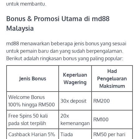
untuk membantu.
Bonus & Promosi Utama di md88
Malaysia
md88 menawarkan beberapa jenis bonus yang sesuai
untuk pemain baru dan yang sudah berpengalaman.
Berikut adalah ringkasan bonus yang paling popular:
Had
Keperluan
Jenis Bonus
Pengeluaran
Wagering
Maksimum
Welcome Bonus
30x deposit
RM200
100% hingga RM500
Free Spins 50 kali
20x
RM100
pada slot terpilih
kemenangan
Cashback Harian 5%
Tiada
RM50 per hari