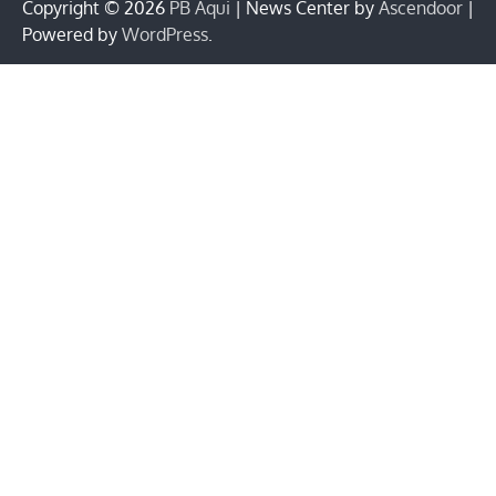
Copyright © 2026
PB Aqui
| News Center by
Ascendoor
|
Powered by
WordPress
.