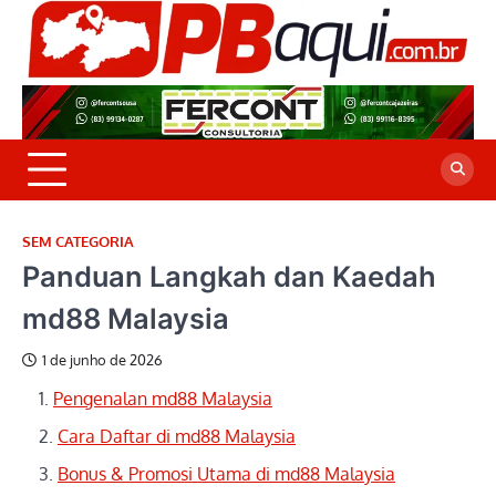
Skip
to
P
Jor
content
co
A
cre
é a
SEM CATEGORIA
Panduan Langkah dan Kaedah
md88 Malaysia
1 de junho de 2026
Pengenalan md88 Malaysia
Cara Daftar di md88 Malaysia
Bonus & Promosi Utama di md88 Malaysia