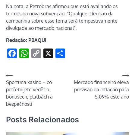
Na nota, a Petrobras afirmou que está avaliando os
termos da nova subvenção: “Qualquer decisão da
companhia sobre esse tema será tempestivamente
divulgada ao mercado nacional”.
Redação: PBAQUI
Facebook
WhatsApp
Copy
X
Share
Link
Navegação
⟵
⟶
Sportuna kasino – co
Mercado financeiro eleva
de
potřebujete vědět o
previsão da inflação para
Post
bonusech, platbách a
5,09% este ano
bezpečnosti
Posts Relacionados