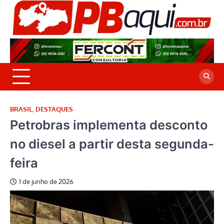
Skip
to
P
Jor
content
co
A
cre
é a
BRASIL
,
DESTAQUES
Petrobras implementa desconto
no diesel a partir desta segunda-
feira
1 de junho de 2026