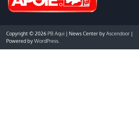
Copyright © 2026
PB Aqui
| News Center by
Ascendoor
|
Powered by
WordPress
.