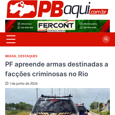
Skip
to
P
Jor
content
co
A
cre
é a
BRASIL
,
DESTAQUES
PF apreende armas destinadas a
facções criminosas no Rio
1 de junho de 2026