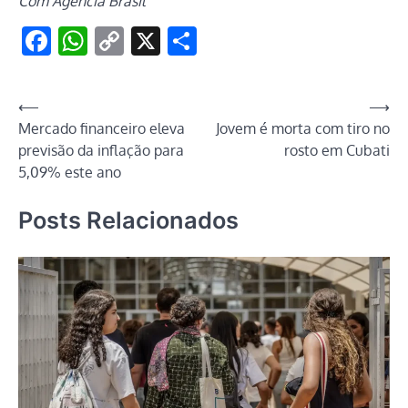
Com Agencia Brasil
Facebook
WhatsApp
Copy
X
Share
Link
Navegação
⟵
⟶
Mercado financeiro eleva
Jovem é morta com tiro no
de
previsão da inflação para
rosto em Cubati
Post
5,09% este ano
Posts Relacionados