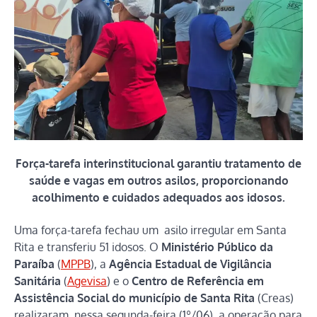
Força-tarefa interinstitucional garantiu tratamento de
saúde e vagas em outros asilos, proporcionando
acolhimento e cuidados adequados aos idosos.
Uma força-tarefa fechau um asilo irregular em Santa
Rita e transferiu 51 idosos. O
Ministério Público da
Paraíba
(
MPPB
), a
Agência Estadual de Vigilância
Sanitária
(
Agevisa
) e o
Centro de Referência em
Assistência Social do município de Santa Rita
(Creas)
realizaram, nessa segunda-feira (1º/06), a operação para