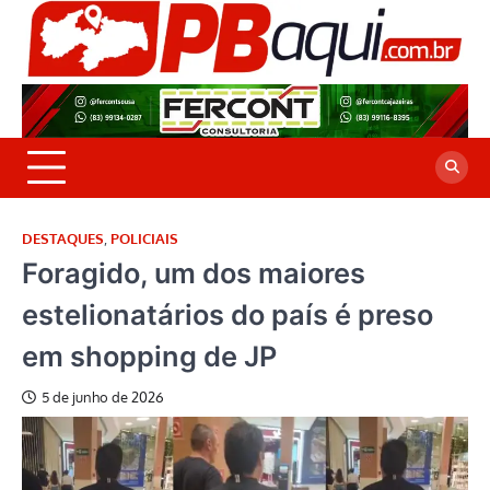
Skip
to
P
Jor
content
co
A
cre
é a
DESTAQUES
,
POLICIAIS
Foragido, um dos maiores
estelionatários do país é preso
em shopping de JP
5 de junho de 2026