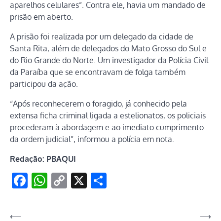
aparelhos celulares”. Contra ele, havia um mandado de
prisão em aberto.
A prisão foi realizada por um delegado da cidade de
Santa Rita, além de delegados do Mato Grosso do Sul e
do Rio Grande do Norte. Um investigador da Polícia Civil
da Paraíba que se encontravam de folga também
participou da ação.
“Após reconhecerem o foragido, já conhecido pela
extensa ficha criminal ligada a estelionatos, os policiais
procederam à abordagem e ao imediato cumprimento
da ordem judicial”, informou a polícia em nota.
Redação: PBAQUI
Facebook
WhatsApp
Copy
X
Share
Link
Navegação
⟵
⟶