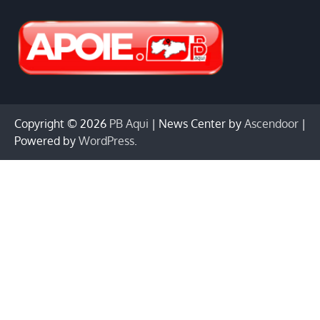
Copyright © 2026
PB Aqui
| News Center by
Ascendoor
|
Powered by
WordPress
.