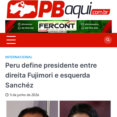
Skip
to
P
Jor
content
co
A
cre
é a
INTERNACIONAL
Peru define presidente entre
direita Fujimori e esquerda
Sanchéz
5 de junho de 2026