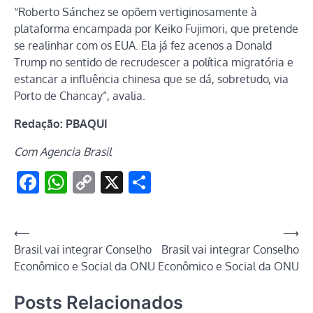
“Roberto Sánchez se opõem vertiginosamente à
plataforma encampada por Keiko Fujimori, que pretende
se realinhar com os EUA. Ela já fez acenos a Donald
Trump no sentido de recrudescer a política migratória e
estancar a influência chinesa que se dá, sobretudo, via
Porto de Chancay”, avalia.
Redação: PBAQUI
Com Agencia Brasil
Facebook
WhatsApp
Copy
X
Share
Link
Navegação
⟵
⟶
Brasil vai integrar Conselho
Brasil vai integrar Conselho
de
Econômico e Social da ONU
Econômico e Social da ONU
Post
Posts Relacionados