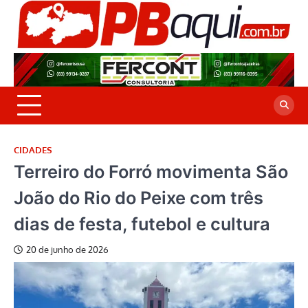
Skip
to
P
Jor
content
co
A
cre
é a
CIDADES
Terreiro do Forró movimenta São
João do Rio do Peixe com três
dias de festa, futebol e cultura
20 de junho de 2026