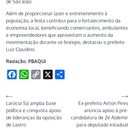
de São João.
Além de proporcionar lazer e entretenimento à
população, a festa contribui para o fortalecimento da
economia local, beneficiando comerciantes, ambulantes
e empreendedores que aproveitam o aumento da
movimentação durante os festejos, destacou o prefeito
Luiz Claudino.
Redação: PBAQUI
Facebook
WhatsApp
Copy
X
Share
Link
Navegação
⟵
⟶
Larúcia Sá amplia base
Ex-prefeito Airton Pires
de
política e conquista apoio
anuncia apoio à pré-
Post
de lideranças da oposição
candidatura de Zé Aldemir
de Lastro
para deputado estadual