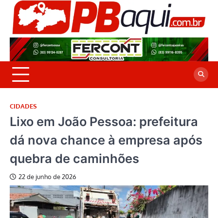
Skip
to
P
Jor
content
co
A
cre
é a
CIDADES
Lixo em João Pessoa: prefeitura
dá nova chance à empresa após
quebra de caminhões
22 de junho de 2026