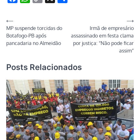
Link
Navegação
⟵
⟶
MP suspende torcidas do
Irmã de empresário
de
Botafogo-PB após
assassinado em festa clama
Post
pancadaria no Almeidão
por justiça: “Não pode ficar
assim”
Posts Relacionados