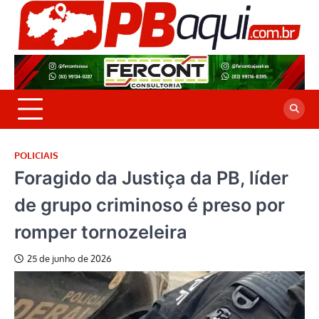
Skip
to
P
Jor
content
co
A
cre
é a
POLICIAIS
Foragido da Justiça da PB, líder
de grupo criminoso é preso por
romper tornozeleira
25 de junho de 2026