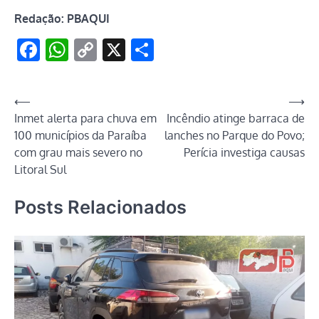
Redação: PBAQUI
Facebook
WhatsApp
Copy
X
Share
Link
Navegação
⟵
⟶
Inmet alerta para chuva em
Incêndio atinge barraca de
de
100 municípios da Paraíba
lanches no Parque do Povo;
Post
com grau mais severo no
Perícia investiga causas
Litoral Sul
Posts Relacionados