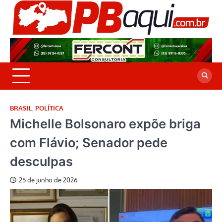
Skip
to
P
Jor
content
co
A
cre
é a
BRASIL
,
POLÍTICA
Michelle Bolsonaro expõe briga
com Flávio; Senador pede
desculpas
25 de junho de 2026