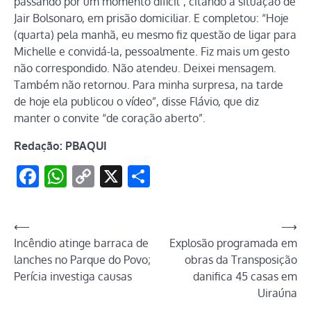
passando por um momento difícil”, citando a situação de
Jair Bolsonaro, em prisão domiciliar. E completou: “Hoje
(quarta) pela manhã, eu mesmo fiz questão de ligar para
Michelle e convidá-la, pessoalmente. Fiz mais um gesto
não correspondido. Não atendeu. Deixei mensagem.
Também não retornou. Para minha surpresa, na tarde
de hoje ela publicou o vídeo”, disse Flávio, que diz
manter o convite “de coração aberto”.
Redação: PBAQUI
Facebook
WhatsApp
Copy
X
Share
Link
Navegação
⟵
⟶
Incêndio atinge barraca de
Explosão programada em
de
lanches no Parque do Povo;
obras da Transposição
Post
Perícia investiga causas
danifica 45 casas em
Uiraúna