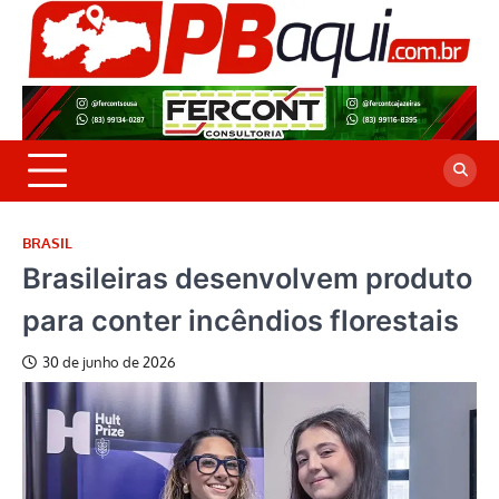
Skip
to
P
Jor
content
co
A
cre
é a
BRASIL
Brasileiras desenvolvem produto
para conter incêndios florestais
30 de junho de 2026