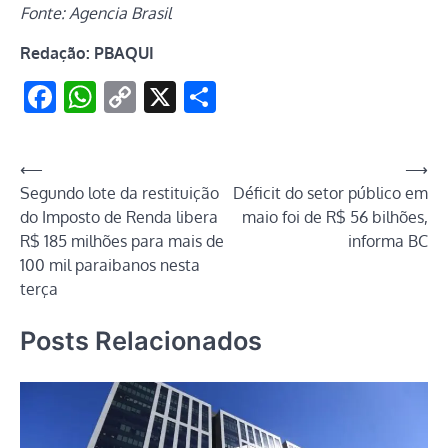
Fonte: Agencia Brasil
Redação: PBAQUI
Facebook
WhatsApp
Copy
X
Share
Link
Navegação
⟵
⟶
Segundo lote da restituição
Déficit do setor público em
de
do Imposto de Renda libera
maio foi de R$ 56 bilhões,
Post
R$ 185 milhões para mais de
informa BC
100 mil paraibanos nesta
terça
Posts Relacionados