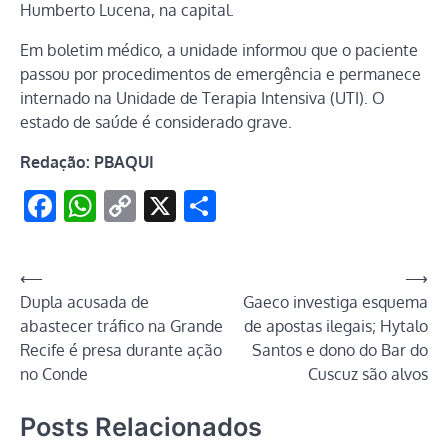
Humberto Lucena, na capital.
Em boletim médico, a unidade informou que o paciente
passou por procedimentos de emergência e permanece
internado na Unidade de Terapia Intensiva (UTI). O
estado de saúde é considerado grave.
Redação: PBAQUI
Facebook
WhatsApp
Copy
X
Share
Link
Navegação
⟵
⟶
Dupla acusada de
Gaeco investiga esquema
de
abastecer tráfico na Grande
de apostas ilegais; Hytalo
Post
Recife é presa durante ação
Santos e dono do Bar do
no Conde
Cuscuz são alvos
Posts Relacionados