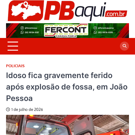
Skip
to
P
Jor
content
co
A
cre
é a
POLICIAIS
Idoso fica gravemente ferido
após explosão de fossa, em João
Pessoa
1 de julho de 2026