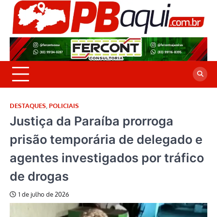
Skip
to
P
Jor
content
co
A
cre
é a
DESTAQUES
,
POLICIAIS
Justiça da Paraíba prorroga
prisão temporária de delegado e
agentes investigados por tráfico
de drogas
1 de julho de 2026