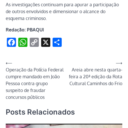
As investigações continuam para apurar a participação
de outros envolvidos e dimensionar o alcance do
esquema criminoso.
Redação: PBAQUI
Facebook
WhatsApp
Copy
X
Share
Link
Navegação
⟵
⟶
Operação da Polícia Federal
Areia abre nesta quarta-
de
cumpre mandado em João
feira a 20ª edição da Rota
Post
Pessoa contra grupo
Cultural Caminhos do Frio
suspeito de fraudar
concursos públicos
Posts Relacionados